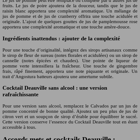
Le jus de pomme peut être remplacé ou complété par d’autres jus de
fruits. Le jus de poire ajoutera de la douceur, tandis que le jus de
raisin blanc apportera une complexité aromatique. Un mélange de
jus de pomme et de jus de cranberry offrira une touche acidulée et
originale. L’ajout de quelques gouttes de jus de pamplemousse rose
apportera une complexité aromatique et une touche amère-douce.
Ingrédients inattendus : ajouter de la complexité
Pour une touche d’originalité, intégrez des sirops artisanaux comme
le sirop de fleur de sureau (notes florales et acidulées) ou un sirop de
cannelle (notes épicées et chaudes). Une pointe de liqueur de
pomme verte intensifiera la fraîcheur. Une touche de gingembre
frais, râpé finement, apportera une note piquante et originale. Un
trait d’Angostura batteurs ajoutera une amertume subtile.
Cocktail Deauville sans alcool : une version
rafraîchissante
Pour une version sans alcool, remplacez le Calvados par un jus de
pomme concentré de bonne qualité. Ajoutez un peu plus de jus de
citron vert et un soupçon de sirop d’érable pour équilibrer le sucré.
Cette version conserve l’essence du Cocktail Deauville tout en étant
accessible à tous.
Accords mets et cocktails Deauville :