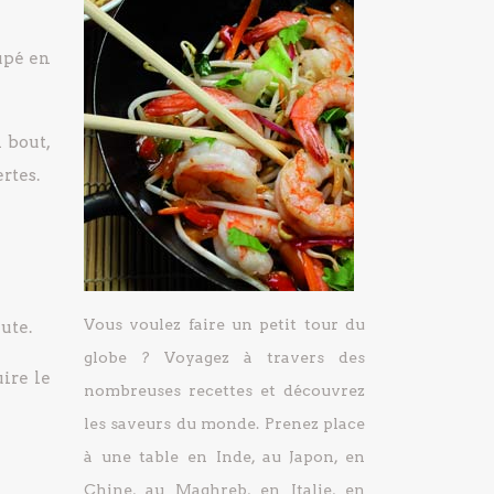
oupé en
l bout,
rtes.
Vous voulez faire un petit tour du
ute.
globe ? Voyagez à travers des
uire le
nombreuses recettes et découvrez
les saveurs du monde. Prenez place
à une table en Inde, au Japon, en
Chine, au Maghreb, en Italie, en