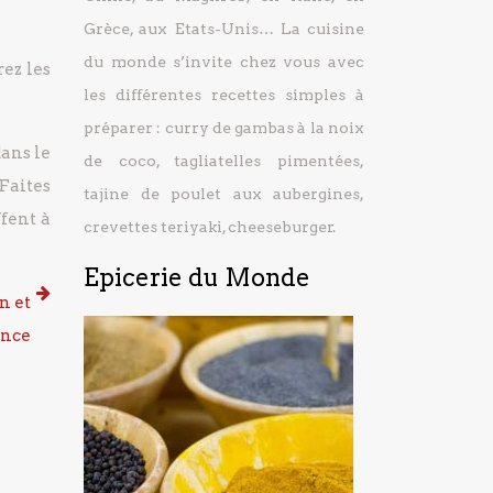
Grèce, aux Etats-Unis… La cuisine
du monde s’invite chez vous avec
ez les
les différentes recettes simples à
préparer : curry de gambas à la noix
dans le
de coco, tagliatelles pimentées,
Faites
tajine de poulet aux aubergines,
fent à
crevettes teriyaki, cheeseburger.
Epicerie du Monde
n et
ance