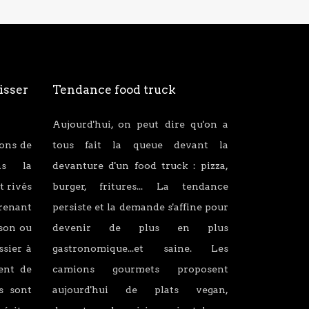
isser
Tendance food truck
Aujourd'hui, on peut dire qu'on a
ions de
tous fait la queue devant la
ans la
devanture d'un food truck : pizza,
t rivés
burger, fritures... La tendance
renant
persiste et la demande s'affine pour
son ou
devenir de plus en plus
ssier à
gastronomique...et saine. Les
lent de
camions gourmets proposent
s sont
aujourd'hui de plats vegan,