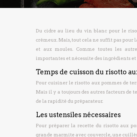
Du cidre au lieu du vin blanc pour le ris
crémeux. Mais, tout cela ne suffit pas pour 
et aux moules. Comme toutes les autres 
importantes et nécessite des ingrédients et 
Temps de cuisson du risotto a
Pour cuisiner le risotto aux pommes de terr
Mais il y a toujours des autres facteurs d
de la rapidité du préparateur.
Les ustensiles nécessaires
Pour préparer la recette du risotto aux p
grande marmite avec couvercle, une cuillère 