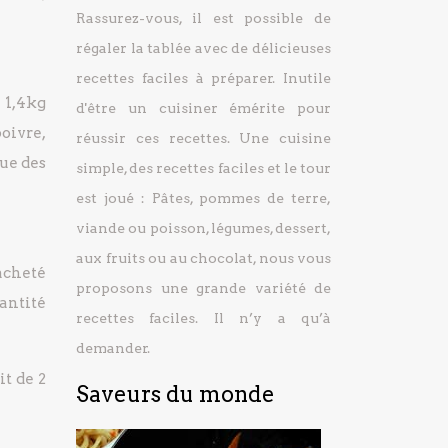
Rassurez-vous, il est possible de
régaler la tablée avec de délicieuses
recettes faciles à préparer.
Inutile
: 1,4kg
d'être un cuisiner émérite pour
poivre,
réussir ces recettes. Une cuisine
que des
simple, des recettes faciles et le tour
est joué : Pâtes, pommes de terre,
viande ou poisson, légumes, dessert,
aux fruits ou au chocolat, nous vous
 acheté
proposons une grande variété de
antité
recettes faciles. Il n’y a qu’à
demander.
it de 2
Saveurs du monde