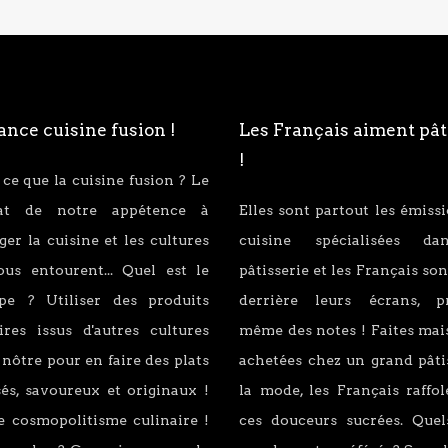
nce cuisine fusion !
Les Français aiment pât
!
 ce que la cuisine fusion ? Le
tat de notre appétence à
Elles sont partout les émiss
er la cuisine et les cultures
cuisine spécialisées d
ous entourent... Quel est le
pâtisserie et les Français son
ipe ? Utiliser des produits
derrière leurs écrans, p
ires issus d'autres cultures
même des notes ! Faites mai
 nôtre pour en faire des plats
achetées chez un grand pâti
és, savoureux et originaux !
la mode, les Français raffo
e cosmopolitisme culinaire !
ces douceurs sucrées. Quel