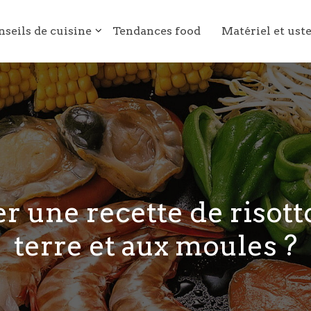
nseils de cuisine
Tendances food
Matériel et ust
r une recette de risot
terre et aux moules ?