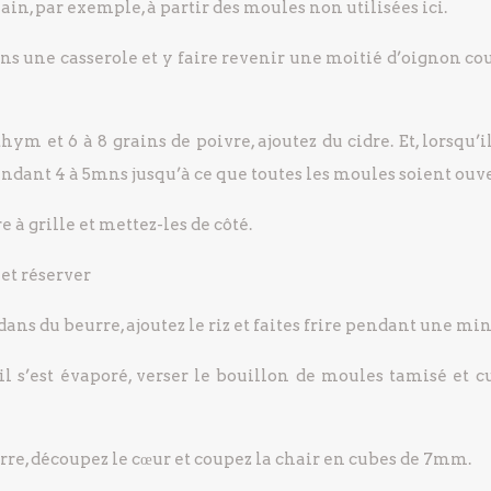
n, par exemple, à partir des moules non utilisées ici.
ans une casserole et y faire revenir une moitié d’oignon c
m et 6 à 8 grains de poivre, ajoutez du cidre. Et, lorsqu’i
pendant 4 à 5mns jusqu’à ce que toutes les moules soient ouve
 à grille et mettez-les de côté.
et réserver
ns du beurre, ajoutez le riz et faites frire pendant une min
il s’est évaporé, verser le bouillon de moules tamisé et c
re, découpez le cœur et coupez la chair en cubes de 7mm.