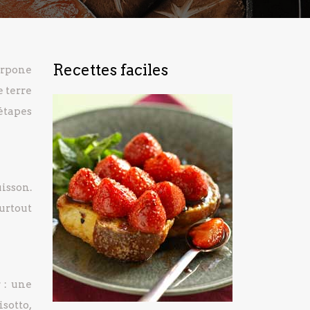
Recettes faciles
arpone
e terre
étapes
uisson.
urtout
 : une
isotto,