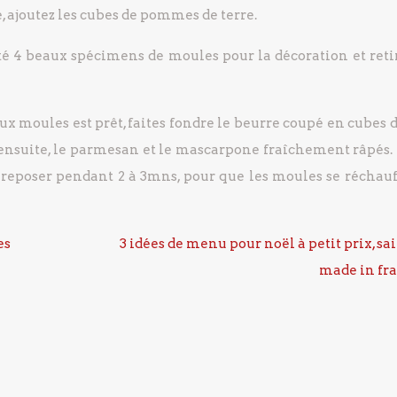
e, ajoutez les cubes de pommes de terre.
ôté 4 beaux spécimens de moules pour la décoration et retir
ux moules est prêt, faites fondre le beurre coupé en cubes 
ensuite, le parmesan et le mascarpone fraîchement râpés. 
z reposer pendant 2 à 3mns, pour que les moules se réchauf
es
3 idées de menu pour noël à petit prix, sai
made in fr