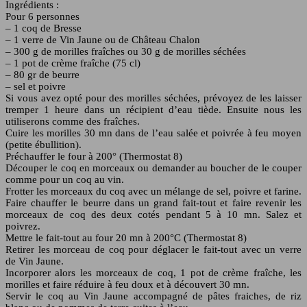
Ingrédients :
Pour 6 personnes
– 1 coq de Bresse
– 1 verre de Vin Jaune ou de Château Chalon
– 300 g de morilles fraîches ou 30 g de morilles séchées
– 1 pot de crème fraîche (75 cl)
– 80 gr de beurre
– sel et poivre
Si vous avez opté pour des morilles séchées, prévoyez de les laisser
tremper 1 heure dans un récipient d’eau tiède. Ensuite nous les
utiliserons comme des fraîches.
Cuire les morilles 30 mn dans de l’eau salée et poivrée à feu moyen
(petite ébullition).
Préchauffer le four à 200° (Thermostat 8)
Découper le coq en morceaux ou demander au boucher de le couper
comme pour un coq au vin.
Frotter les morceaux du coq avec un mélange de sel, poivre et farine.
Faire chauffer le beurre dans un grand fait-tout et faire revenir les
morceaux de coq des deux cotés pendant 5 à 10 mn. Salez et
poivrez.
Mettre le fait-tout au four 20 mn à 200°C (Thermostat 8)
Retirer les morceau de coq pour déglacer le fait-tout avec un verre
de Vin Jaune.
Incorporer alors les morceaux de coq, 1 pot de crème fraîche, les
morilles et faire réduire à feu doux et à découvert 30 mn.
Servir le coq au Vin Jaune accompagné de pâtes fraiches, de riz