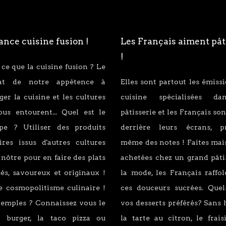
nce cuisine fusion !
Les Français aiment pât
!
 ce que la cuisine fusion ? Le
tat de notre appétence à
Elles sont partout les émiss
er la cuisine et les cultures
cuisine spécialisées d
ous entourent... Quel est le
pâtisserie et les Français son
ipe ? Utiliser des produits
derrière leurs écrans, p
ires issus d'autres cultures
même des notes ! Faites mai
 nôtre pour en faire des plats
achetées chez un grand pâti
és, savoureux et originaux !
la mode, les Français raffo
e cosmopolitisme culinaire !
ces douceurs sucrées. Quel
xemples ? Connaissez vous le
vos desserts préférés? Sans 
 burger, la taco pizza ou
la tarte au citron, le fraisi