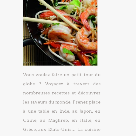
Vous voulez faire un petit tour du
globe ? Voyagez à travers des
nombreuses recettes et découvrez
les saveurs du monde. Prenez place
à une table en Inde, au Japon, en
Chine, au Maghreb, en Italie, en
Grèce, aux Etats-Unis… La cuisine