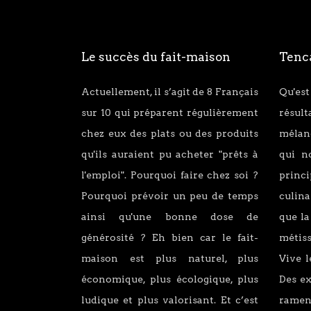
Le succès du fait-maison
Tenca
Actuellement, il s’agit de 8 Français
Qu'est
sur 10 qui préparent régulièrement
résul
chez eux des plats ou des produits
mélang
qu'ils auraient pu acheter "prêts à
qui n
l'emploi". Pourquoi faire chez soi ?
princ
Pourquoi prévoir un peu de temps
culina
ainsi qu'une bonne dose de
que la
générosité ? Eh bien car le fait-
métiss
maison est plus naturel, plus
Vive l
économique, plus écologique, plus
Des e
ludique et plus valorisant. Et c’est
ramen