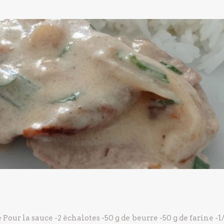
e
Pour la sauce
-2 échalotes
-50 g de beurre
-50 g de farine
-1/