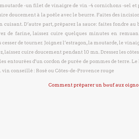
e moutarde
-un filet de vinaigre de vin
-4 cornichons
-sel et
cuire doucement à la poêle avec le beurre.
Faites des incisio
n cuisant.
D’autre part, préparez la sauce: faites fondre au
ez de farine, laissez cuire quelques minutes en remuant
 cesser de tourner.
Joignez l’estragon, la moutarde, le vinaig
z, laissez cuire doucement pendant 10 mn.
Dressez les côtes
les entourées d’un cordon de purée de pommes de terre.
Le 
.
vin conseillé : Rosé ou Côtes-de-Provence rouge
Comment préparer un bœuf aux oigno