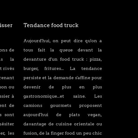
isser
Tendance food truck
Aujourd'hui, on peut dire qu'on a
ions de
tous fait la queue devant la
ans la
devanture d'un food truck : pizza,
t rivés
burger, fritures... La tendance
renant
persiste et la demande s'affine pour
son ou
devenir de plus en plus
ssier à
gastronomique...et saine. Les
lent de
camions gourmets proposent
s sont
aujourd'hui de plats vegan,
hésiter
davantage de cuisine orientale ou
er, les
fusion, de la finger food un peu chic