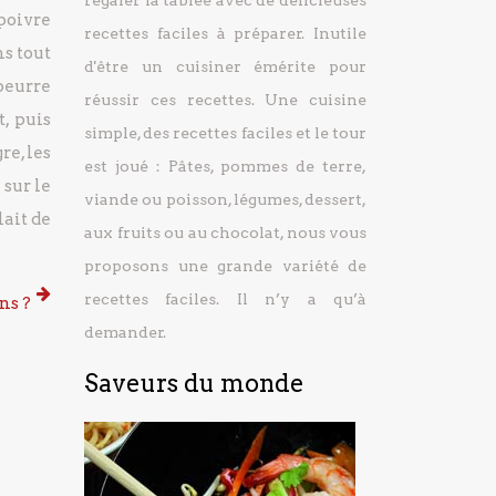
régaler la tablée avec de délicieuses
 poivre
recettes faciles à préparer.
Inutile
ns tout
d'être un cuisiner émérite pour
 beurre
réussir ces recettes. Une cuisine
, puis
simple, des recettes faciles et le tour
re, les
est joué : Pâtes, pommes de terre,
 sur le
viande ou poisson, légumes, dessert,
lait de
aux fruits ou au chocolat, nous vous
proposons une grande variété de
recettes faciles. Il n’y a qu’à
ns ?
demander.
Saveurs du monde