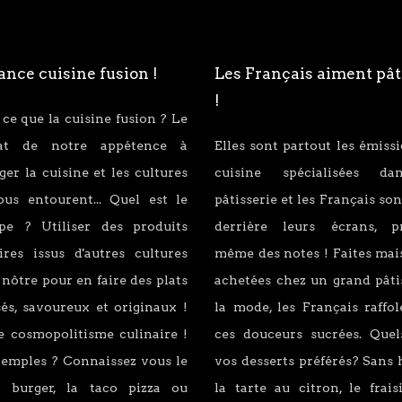
nce cuisine fusion !
Les Français aiment pât
!
 ce que la cuisine fusion ? Le
tat de notre appétence à
Elles sont partout les émiss
er la cuisine et les cultures
cuisine spécialisées d
ous entourent... Quel est le
pâtisserie et les Français son
ipe ? Utiliser des produits
derrière leurs écrans, p
ires issus d'autres cultures
même des notes ! Faites mai
 nôtre pour en faire des plats
achetées chez un grand pâti
és, savoureux et originaux !
la mode, les Français raffo
e cosmopolitisme culinaire !
ces douceurs sucrées. Quel
xemples ? Connaissez vous le
vos desserts préférés? Sans 
 burger, la taco pizza ou
la tarte au citron, le fraisi