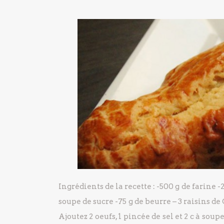
Ingrédients de la recette :
-500 g de farine
-2
soupe de sucre
-75 g de beurre
– 3 raisins de
Ajoutez 2 oeufs, 1 pincée de sel et 2 c à soupe