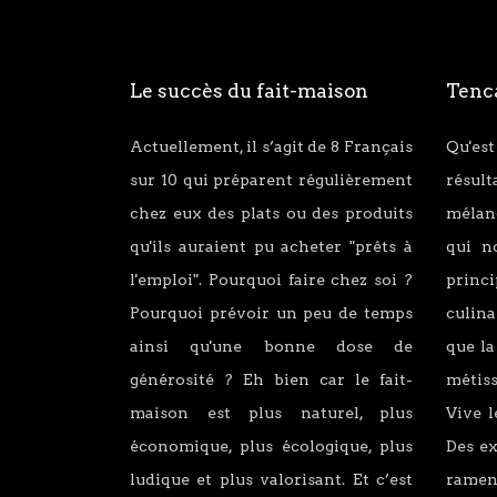
Le succès du fait-maison
Tenca
Actuellement, il s’agit de 8 Français
Qu'est
sur 10 qui préparent régulièrement
résul
chez eux des plats ou des produits
mélang
qu'ils auraient pu acheter "prêts à
qui n
l'emploi". Pourquoi faire chez soi ?
princ
Pourquoi prévoir un peu de temps
culina
ainsi qu'une bonne dose de
que la
générosité ? Eh bien car le fait-
métiss
maison est plus naturel, plus
Vive l
économique, plus écologique, plus
Des e
ludique et plus valorisant. Et c’est
ramen