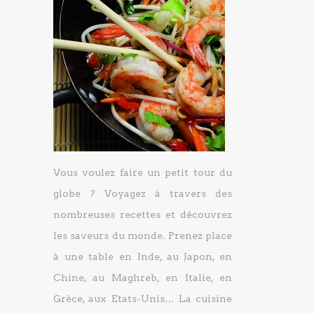
Vous voulez faire un petit tour du
globe ? Voyagez à travers des
nombreuses recettes et découvrez
les saveurs du monde. Prenez place
à une table en Inde, au Japon, en
Chine, au Maghreb, en Italie, en
Grèce, aux Etats-Unis… La cuisine