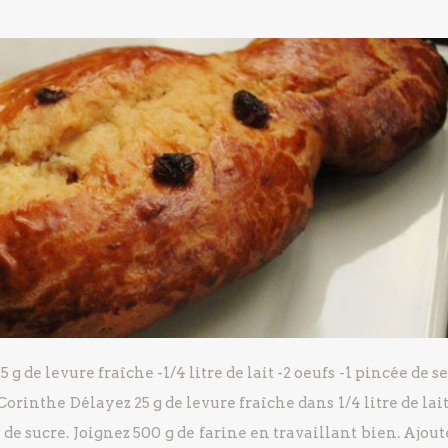
5 g de levure fraîche
-1/4 litre de lait
-2 oeufs
-1 pincée de se
 Corinthe
Délayez 25 g de levure fraîche dans 1/4 litre de lait
 de sucre.
Joignez 500 g de farine en travaillant bien.
Ajoute