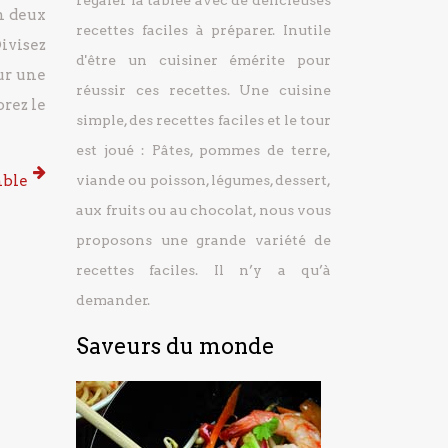
régaler la tablée avec de délicieuses
n deux
recettes faciles à préparer.
Inutile
ivisez
d'être un cuisiner émérite pour
ur une
réussir ces recettes. Une cuisine
orez le
simple, des recettes faciles et le tour
est joué : Pâtes, pommes de terre,
mble
viande ou poisson, légumes, dessert,
aux fruits ou au chocolat, nous vous
proposons une grande variété de
recettes faciles. Il n’y a qu’à
demander.
Saveurs du monde