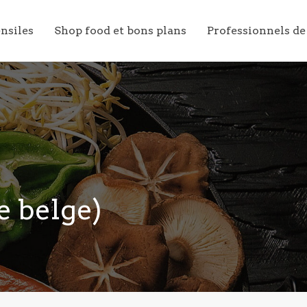
ensiles
Shop food et bons plans
Professionnels de
e belge)