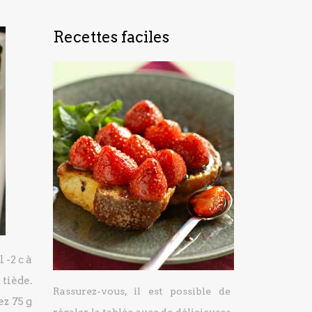
Recettes faciles
l
-2 c à
 tiède.
Rassurez-vous, il est possible de
z 75 g