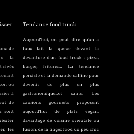
isser
Tendance food truck
Aujourd'hui, on peut dire qu'on a
ions de
tous fait la queue devant la
ans la
devanture d'un food truck : pizza,
t rivés
burger, fritures... La tendance
renant
persiste et la demande s'affine pour
son ou
devenir de plus en plus
ssier à
gastronomique...et saine. Les
lent de
camions gourmets proposent
s sont
aujourd'hui de plats vegan,
hésiter
davantage de cuisine orientale ou
er, les
fusion, de la finger food un peu chic