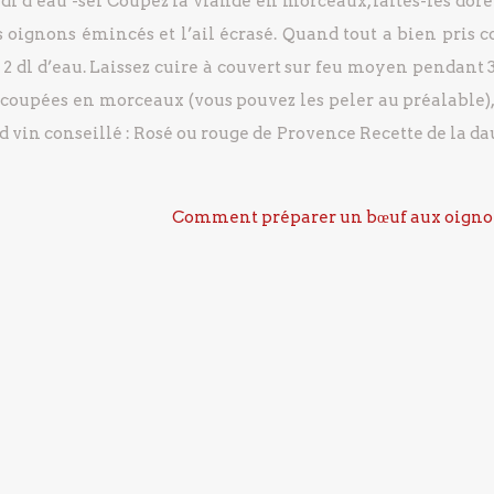
 dl d’eau
-sel
Coupez la viande en morceaux, faites-les dore
s oignons émincés et l’ail écrasé.
Quand tout a bien pris c
2 dl d’eau.
Laissez cuire à couvert sur feu moyen pendant 
 coupées en morceaux (vous pouvez les peler au préalable),
d
vin conseillé : Rosé ou rouge de Provence
Recette de la da
Comment préparer un bœuf aux oigno