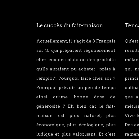
Le succès du fait-maison
Tenca
Actuellement, il s’agit de 8 Français
Qu'est
sur 10 qui préparent régulièrement
résul
chez eux des plats ou des produits
mélang
qu'ils auraient pu acheter "prêts à
qui n
l'emploi". Pourquoi faire chez soi ?
princ
Pourquoi prévoir un peu de temps
culina
ainsi qu'une bonne dose de
que la
générosité ? Eh bien car le fait-
métiss
maison est plus naturel, plus
Vive l
économique, plus écologique, plus
Des e
ludique et plus valorisant. Et c’est
ramen