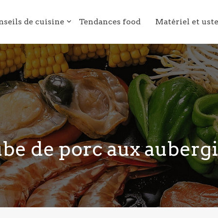
nseils de cuisine
Tendances food
Matériel et ust
be de porc aux auberg