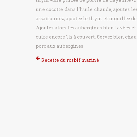
thym
-une pincée de poivre de Cayenne
-2
une cocotte dans l’huile chaude, ajoutez le
assaisonnez, ajoutez le thym et mouillez de 
Ajoutez alors les aubergines bien lavées et
cuire encore 1 h à couvert.
Servez bien chau
porc aux aubergines
Recette du rosbif mariné