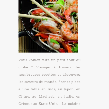
Vous voulez faire un petit tour du
globe ? Voyagez à travers des
nombreuses recettes et découvrez
les saveurs du monde. Prenez place
à une table en Inde, au Japon, en
Chine, au Maghreb, en Italie, en
Grèce, aux Etats-Unis… La cuisine