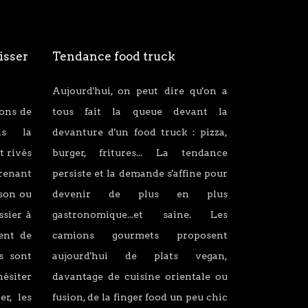
isser
Tendance food truck
Aujourd'hui, on peut dire qu'on a
ions de
tous fait la queue devant la
ans la
devanture d'un food truck : pizza,
t rivés
burger, fritures... La tendance
renant
persiste et la demande s'affine pour
son ou
devenir de plus en plus
ssier à
gastronomique...et saine. Les
lent de
camions gourmets proposent
s sont
aujourd'hui de plats vegan,
hésiter
davantage de cuisine orientale ou
er, les
fusion, de la finger food un peu chic