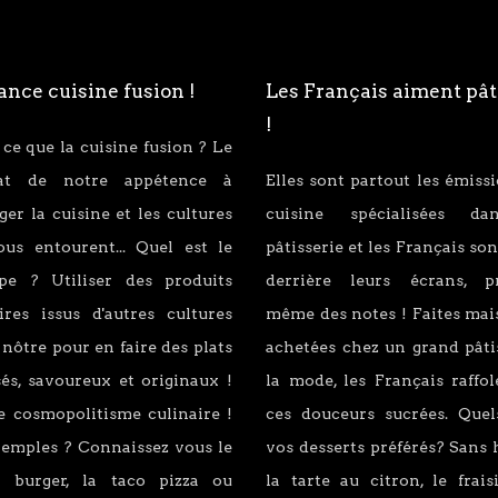
nce cuisine fusion !
Les Français aiment pât
!
 ce que la cuisine fusion ? Le
tat de notre appétence à
Elles sont partout les émiss
er la cuisine et les cultures
cuisine spécialisées d
ous entourent... Quel est le
pâtisserie et les Français son
ipe ? Utiliser des produits
derrière leurs écrans, p
ires issus d'autres cultures
même des notes ! Faites mai
 nôtre pour en faire des plats
achetées chez un grand pâti
és, savoureux et originaux !
la mode, les Français raffo
e cosmopolitisme culinaire !
ces douceurs sucrées. Quel
xemples ? Connaissez vous le
vos desserts préférés? Sans 
 burger, la taco pizza ou
la tarte au citron, le fraisi