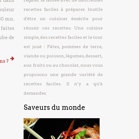
r dans
régaler la tablée avec de délicieuses
ouleur
recettes faciles à préparer.
Inutile
30 mn.
d'être un cuisiner émérite pour
 faites
réussir ces recettes. Une cuisine
ube de
simple, des recettes faciles et le tour
est joué : Pâtes, pommes de terre,
viande ou poisson, légumes, dessert,
ns ?
aux fruits ou au chocolat, nous vous
proposons une grande variété de
recettes faciles. Il n’y a qu’à
demander.
Saveurs du monde