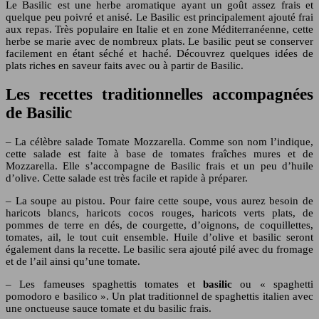
Le Basilic est une herbe aromatique ayant un goût assez frais et
quelque peu poivré et anisé. Le Basilic est principalement ajouté frai
aux repas. Très populaire en Italie et en zone Méditerranéenne, cette
herbe se marie avec de nombreux plats. Le basilic peut se conserver
facilement en étant séché et haché. Découvrez quelques idées de
plats riches en saveur faits avec ou à partir de Basilic.
Les recettes traditionnelles accompagnées
de Basilic
– La célèbre salade Tomate Mozzarella. Comme son nom l’indique,
cette salade est faite à base de tomates fraîches mures et de
Mozzarella. Elle s’accompagne de Basilic frais et un peu d’huile
d’olive. Cette salade est très facile et rapide à préparer.
– La soupe au pistou. Pour faire cette soupe, vous aurez besoin de
haricots blancs, haricots cocos rouges, haricots verts plats, de
pommes de terre en dés, de courgette, d’oignons, de coquillettes,
tomates, ail, le tout cuit ensemble. Huile d’olive et basilic seront
également dans la recette. Le basilic sera ajouté pilé avec du fromage
et de l’ail ainsi qu’une tomate.
– Les fameuses spaghettis tomates et
basilic
ou « spaghetti
pomodoro e basilico ». Un plat traditionnel de spaghettis italien avec
une onctueuse sauce tomate et du basilic frais.