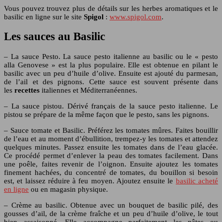
Vous pouvez trouvez plus de détails sur les herbes aromatiques et le
basilic en ligne sur le site
Spigol
:
www.spigol.com
.
Les sauces au Basilic
– La sauce Pesto. La sauce pesto italienne au basilic ou le « pesto
alla Genovese » est la plus populaire. Elle est obtenue en pilant le
basilic avec un peu d’huile d’olive. Ensuite est ajouté du parmesan,
de l’ail et des pignons. Cette sauce est souvent présente dans
les
recettes
italiennes et Méditerranéennes.
– La sauce pistou. Dérivé français de la sauce pesto italienne. Le
pistou se prépare de la même façon que le pesto, sans les pignons.
– Sauce tomate et Basilic. Préférez les tomates mûres. Faites bouillir
de l’eau et au moment d’ébullition, trempez-y les tomates et attendez
quelques minutes. Passez ensuite les tomates dans de l’eau glacée.
Ce procédé permet d’enlever la peau des tomates facilement. Dans
une poêle, faites revenir de l’oignon. Ensuite ajoutez les tomates
finement hachées, du concentré de tomates, du bouillon si besoin
est, et laissez réduire à feu moyen. Ajoutez ensuite le
basilic acheté
en ligne
ou en magasin physique.
– Crème au basilic. Obtenue avec un bouquet de basilic pilé, des
gousses d’ail, de la crème fraîche et un peu d’huile d’olive, le tout
bien assaisonné. Elle accompagne parfaitement les pâtes ou