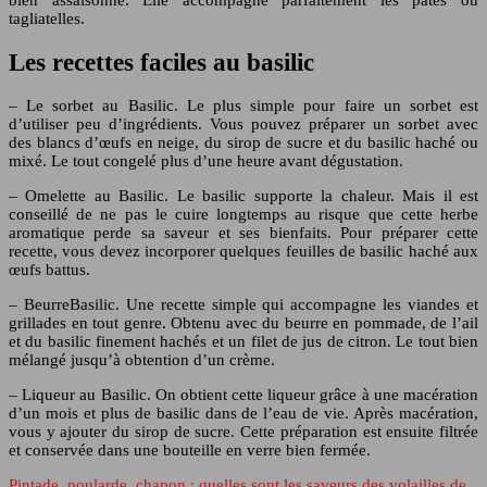
tagliatelles.
Les recettes faciles au basilic
– Le sorbet au Basilic. Le plus simple pour faire un sorbet est
d’utiliser peu d’ingrédients. Vous pouvez préparer un sorbet avec
des blancs d’œufs en neige, du sirop de sucre et du basilic haché ou
mixé. Le tout congelé plus d’une heure avant dégustation.
– Omelette au Basilic. Le basilic supporte la chaleur. Mais il est
conseillé de ne pas le cuire longtemps au risque que cette herbe
aromatique perde sa saveur et ses bienfaits. Pour préparer cette
recette, vous devez incorporer quelques feuilles de basilic haché aux
œufs battus.
– BeurreBasilic. Une recette simple qui accompagne les viandes et
grillades en tout genre. Obtenu avec du beurre en pommade, de l’ail
et du basilic finement hachés et un filet de jus de citron. Le tout bien
mélangé jusqu’à obtention d’un crème.
– Liqueur au Basilic. On obtient cette liqueur grâce à une macération
d’un mois et plus de basilic dans de l’eau de vie. Après macération,
vous y ajouter du sirop de sucre. Cette préparation est ensuite filtrée
et conservée dans une bouteille en verre bien fermée.
Pintade, poularde, chapon : quelles sont les saveurs des volailles de