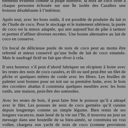
éléments évidents comme la pulpe nutritive, la noix de coco offre à
chaque personne échouée sur une île isolée des Caraïbes une
boisson désaltérante à l’intérieur.
Après tout, avec les bons outils, il est possible de produire du lait et
de l’huile de coco. Pour le stockage et le traitement ultérieur, la purée
de coco est la mieux adaptée, qui sert aujourd’hui de pâte à tartiner
et permet d’affiner diverses recettes. Une bonne alternative au lait de
coco en conserve.
Un bocal de délicieuse purée de noix de coco peut au moins être
refermé et mieux conservé qu’une boîte de lait de coco entamée.
Mais le naufragé fictif ne fait que rêver à cela.
Il sera heureux s’il peut d’abord fabriquer un récipient à boire avec
les restes des noix de coco cassées, et tôt ou tard peut-être un filet de
pêche et quelques mètres de corde avec les fibres. Les feuilles de
palmier sont bonnes pour un toit sur sa première hutte, avec le bois
des cocotiers abattus il construira quelques meubles avec les bons
outils, une maison, peut-être des ustensiles.
Avec les restes de bois, il peut faire frire le poisson qu’il a attrapé
avec le filet. Les pousses de noix de coco germées qu’il cuisine
depuis longtemps comme un simple légume. Bien remis de ses
longues vacances, mais lassé de la vie sur l’île, il trouvera un jour un
message dans une bouteille de sa bien-aimée, se construira un vrai
voilier, chargera son yacht de noix de coco (comme provisions