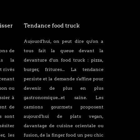
isser
Tendance food truck
Aujourd'hui, on peut dire qu'on a
ions de
tous fait la queue devant la
ans la
devanture d'un food truck : pizza,
t rivés
burger, fritures... La tendance
renant
persiste et la demande s'affine pour
son ou
devenir de plus en plus
ssier à
gastronomique...et saine. Les
lent de
camions gourmets proposent
s sont
aujourd'hui de plats vegan,
hésiter
davantage de cuisine orientale ou
er, les
fusion, de la finger food un peu chic