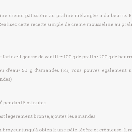
ine crème pâtissière au praliné mélangée à du beurre. El
 Réalisez cette recette simple de crème mousseline au pral
de farine
• 1 gousse de vanille
• 100 g de pralin
• 200 g de beurr
eu d’eau
• 50 g d’amandes (Ici, vous pouvez également ut
andes)
00° pendant 5 minutes.
l est légèrement bronzé, ajoutez les amandes.
un broyeur jusqu’à obtenir une pâte légère et crémeuse. Il r