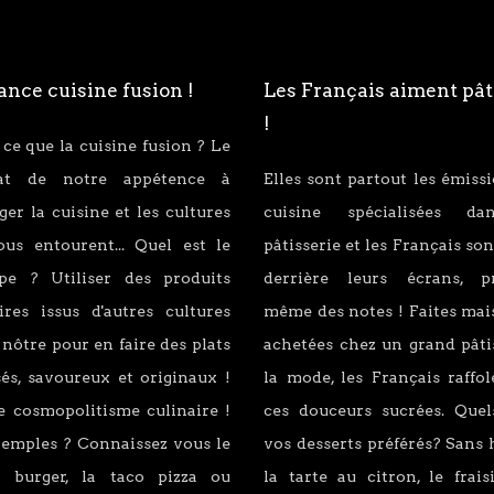
nce cuisine fusion !
Les Français aiment pât
!
 ce que la cuisine fusion ? Le
tat de notre appétence à
Elles sont partout les émiss
er la cuisine et les cultures
cuisine spécialisées d
ous entourent... Quel est le
pâtisserie et les Français son
ipe ? Utiliser des produits
derrière leurs écrans, p
ires issus d'autres cultures
même des notes ! Faites mai
 nôtre pour en faire des plats
achetées chez un grand pâti
és, savoureux et originaux !
la mode, les Français raffo
e cosmopolitisme culinaire !
ces douceurs sucrées. Quel
xemples ? Connaissez vous le
vos desserts préférés? Sans 
 burger, la taco pizza ou
la tarte au citron, le fraisi