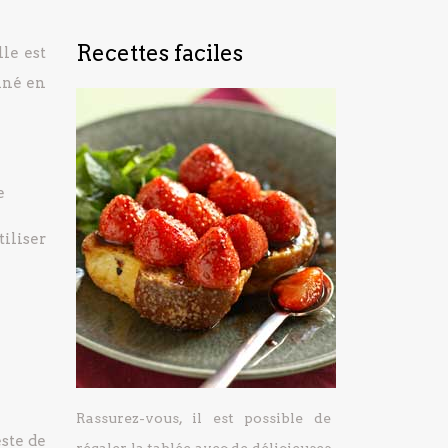
Recettes faciles
le est
iné en
e
iliser
Rassurez-vous, il est possible de
este de