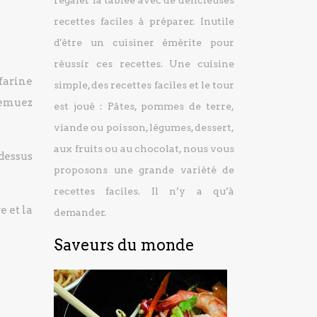
régaler la tablée avec de délicieuses
recettes faciles à préparer.
Inutile
d'être un cuisiner émérite pour
réussir ces recettes. Une cuisine
 farine
simple, des recettes faciles et le tour
Remuez
est joué : Pâtes, pommes de terre,
viande ou poisson, légumes, dessert,
aux fruits ou au chocolat, nous vous
dessus
proposons une grande variété de
recettes faciles. Il n’y a qu’à
e et la
demander.
Saveurs du monde