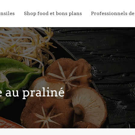
ensiles
Shop food et bons plans
Professionnels de
 au praliné