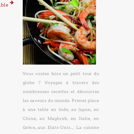
mble
Vous voulez faire un petit tour du
globe ? Voyagez à travers des
nombreuses recettes et découvrez
les saveurs du monde. Prenez place
à une table en Inde, au Japon, en
Chine, au Maghreb, en Italie, en
Grèce, aux Etats-Unis… La cuisine