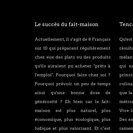
Le succès du fait-maison
Tenca
Actuellement, il s’agit de 8 Français
Qu'est
sur 10 qui préparent régulièrement
résul
chez eux des plats ou des produits
mélang
qu'ils auraient pu acheter "prêts à
qui n
l'emploi". Pourquoi faire chez soi ?
princ
Pourquoi prévoir un peu de temps
culina
ainsi qu'une bonne dose de
que la
générosité ? Eh bien car le fait-
métiss
maison est plus naturel, plus
Vive l
économique, plus écologique, plus
Des e
ludique et plus valorisant. Et c’est
ramen