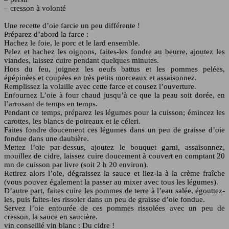
– cresson à volonté
Une recette d’oie farcie un peu différente !
Préparez d’abord la farce :
Hachez le foie, le porc et le lard ensemble.
Pelez et hachez les oignons, faites-les fondre au beurre, ajoutez les
viandes, laissez cuire pendant quelques minutes.
Hors du feu, joignez les oeufs battus et les pommes pelées,
épépinées et coupées en très petits morceaux et assaisonnez.
Remplissez la volaille avec cette farce et cousez l’ouverture.
Enfournez L’oie à four chaud jusqu’à ce que la peau soit dorée, en
l’arrosant de temps en temps.
Pendant ce temps, préparez les légumes pour la cuisson; émincez les
carottes, les blancs de poireaux et le céleri.
Faites fondre doucement ces légumes dans un peu de graisse d’oie
fondue dans une daubière.
Mettez l’oie par-dessus, ajoutez le bouquet garni, assaisonnez,
mouillez de cidre, laissez cuire doucement à couvert en comptant 20
mn de cuisson par livre (soit 2 h 20 environ).
Retirez alors l’oie, dégraissez la sauce et liez-la à la crème fraîche
(vous pouvez également la passer au mixer avec tous les légumes).
D’autre part, faites cuire les pommes de terre à l’eau salée, égouttez-
les, puis faites-les rissoler dans un peu de graisse d’oie fondue.
Servez l’oie entourée de ces pommes rissolées avec un peu de
cresson, la sauce en saucière.
vin conseillé vin blanc : Du cidre !