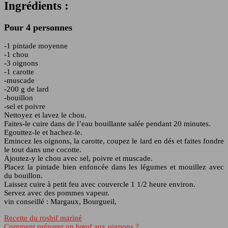
Ingrédients :
Pour 4 personnes
-1 pintade moyenne
-1 chou
-3 oignons
-1 carotte
-muscade
-200 g de lard
-bouillon
-sel et poivre
Nettoyez et lavez le chou.
Faites-le cuire dans de l’eau bouillante salée pendant 20 minutes.
Egouttez-le et hachez-le.
Emincez les oignons, la carotte, coupez le lard en dés et faites fondre
le tout dans une cocotte.
Ajoutez-y le chou avec sel, poivre et muscade.
Placez la pintade bien enfoncée dans les légumes et mouillez avec
du bouillon.
Laissez cuire à petit feu avec couvercle 1 1/2 heure environ.
Servez avec des pommes vapeur.
vin conseillé : Margaux, Bourgueil,
Recette du rosbif mariné
Comment préparer un bœuf aux oignons ?