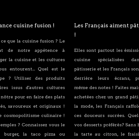
nce cuisine fusion !
Les Français aiment pât
!
 ce que la cuisine fusion ? Le
tat de notre appétence à
Elles sont partout les émiss
er la cuisine et les cultures
cuisine spécialisées d
ous entourent... Quel est le
pâtisserie et les Français son
ipe ? Utiliser des produits
derrière leurs écrans, p
ires issus d'autres cultures
même des notes ! Faites mai
 nôtre pour en faire des plats
achetées chez un grand pâti
és, savoureux et originaux !
la mode, les Français raffo
e cosmopolitisme culinaire !
ces douceurs sucrées. Quel
xemples ? Connaissez vous le
vos desserts préférés? Sans 
 burger, la taco pizza ou
la tarte au citron, le fraisi