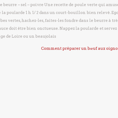
de beurre
– sel
– poivre
Une recette de poule verte qui amuse
 la poularde 1 h 1/ 2 dans un court-bouillon bien relevé.
Ego
es vertes, hachez-les, faites-les fondre dans le beurre à trè
auce doit être bien onctueuse.
Nappez la poularde et servez
uge de Loire ou un beaujolais
Comment préparer un bœuf aux oigno