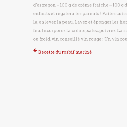
d’estragon
– 100 g de crème fraîche
– 100 g 
enfants et régalera les parents !
Faites cuire
la, enlevez la peau.
Lavez et épongez les herb
feu.
Incorporez la crème, salez, poivrez.
La s
ou froid.
vin conseillé vin rouge : Un vin ro
Recette du rosbif mariné