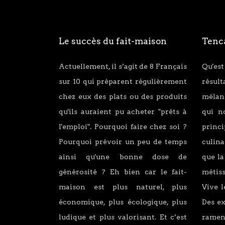
Le succès du fait-maison
Tenca
Actuellement, il s’agit de 8 Français
Qu'est
sur 10 qui préparent régulièrement
résul
chez eux des plats ou des produits
mélang
qu'ils auraient pu acheter "prêts à
qui n
l'emploi". Pourquoi faire chez soi ?
princ
Pourquoi prévoir un peu de temps
culina
ainsi qu'une bonne dose de
que la
générosité ? Eh bien car le fait-
métiss
maison est plus naturel, plus
Vive l
économique, plus écologique, plus
Des e
ludique et plus valorisant. Et c’est
ramen