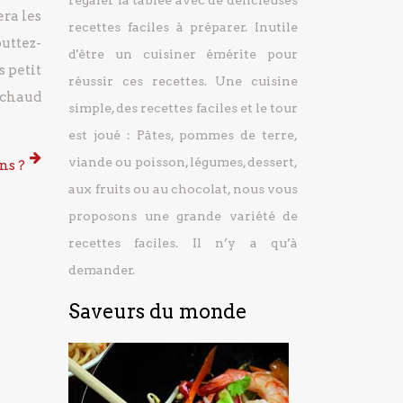
régaler la tablée avec de délicieuses
ra les
recettes faciles à préparer.
Inutile
uttez-
d'être un cuisiner émérite pour
s petit
réussir ces recettes. Une cuisine
 chaud
simple, des recettes faciles et le tour
est joué : Pâtes, pommes de terre,
viande ou poisson, légumes, dessert,
ns ?
aux fruits ou au chocolat, nous vous
proposons une grande variété de
recettes faciles. Il n’y a qu’à
demander.
Saveurs du monde