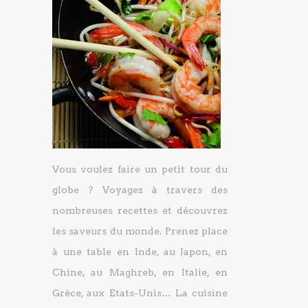
Vous voulez faire un petit tour du
globe ? Voyagez à travers des
nombreuses recettes et découvrez
les saveurs du monde. Prenez place
à une table en Inde, au Japon, en
Chine, au Maghreb, en Italie, en
Grèce, aux Etats-Unis… La cuisine