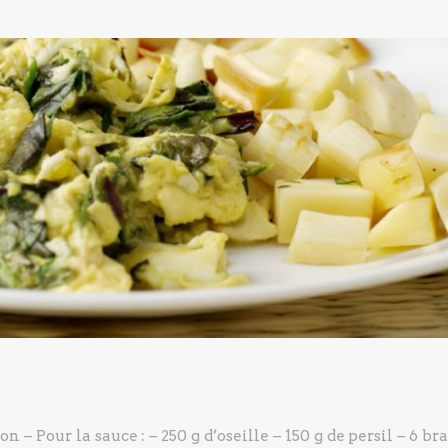
lon
– Pour la sauce :
– 250 g d’oseille
– 150 g de persil
– 6 br