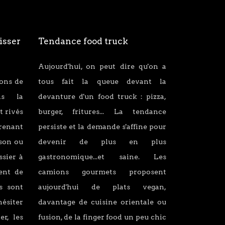
isser
Tendance food truck
Aujourd'hui, on peut dire qu'on a
ions de
tous fait la queue devant la
ans la
devanture d'un food truck : pizza,
t rivés
burger, fritures... La tendance
renant
persiste et la demande s'affine pour
son ou
devenir de plus en plus
ssier à
gastronomique...et saine. Les
lent de
camions gourmets proposent
s sont
aujourd'hui de plats vegan,
hésiter
davantage de cuisine orientale ou
er, les
fusion, de la finger food un peu chic