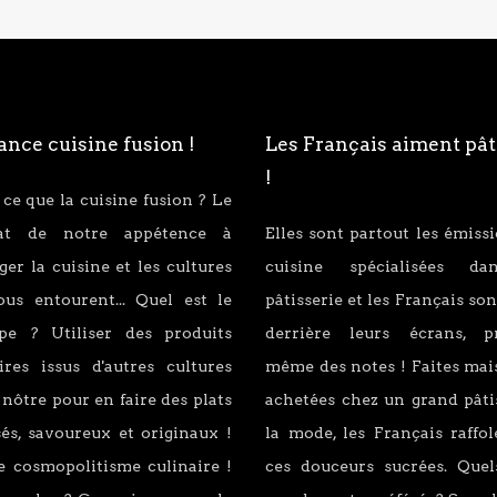
nce cuisine fusion !
Les Français aiment pât
!
 ce que la cuisine fusion ? Le
tat de notre appétence à
Elles sont partout les émiss
er la cuisine et les cultures
cuisine spécialisées d
ous entourent... Quel est le
pâtisserie et les Français son
ipe ? Utiliser des produits
derrière leurs écrans, p
ires issus d'autres cultures
même des notes ! Faites mai
 nôtre pour en faire des plats
achetées chez un grand pâti
és, savoureux et originaux !
la mode, les Français raffo
e cosmopolitisme culinaire !
ces douceurs sucrées. Quel