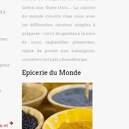
Grèce, aux Etats-Unis… La cuisine
d à
du monde s’invite chez vous avec
les différentes recettes simples à
préparer : curry de gambas à la noix
avec
de coco, tagliatelles pimentées,
i
tajine de poulet aux aubergines,
crevettes teriyaki, cheeseburger.
 pour
Epicerie du Monde
t
e
n et