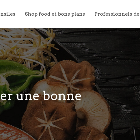
ensiles
Shop food et bons plans
Professionnels de
ter une bonne