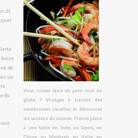
t. Et
liquer
clette
à boire
ion de
sir un
tte
Vous voulez faire un petit tour du
te du
globe ? Voyagez à travers des
nombreuses recettes et découvrez
les saveurs du monde. Prenez place
aussi
à une table en Inde, au Japon, en
Chine, au Maghreb, en Italie, en