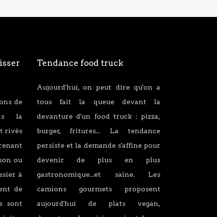
isser
Tendance food truck
Aujourd'hui, on peut dire qu'on a
ions de
tous fait la queue devant la
ans la
devanture d'un food truck : pizza,
t rivés
burger, fritures... La tendance
renant
persiste et la demande s'affine pour
son ou
devenir de plus en plus
ssier à
gastronomique...et saine. Les
lent de
camions gourmets proposent
s sont
aujourd'hui de plats vegan,