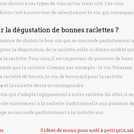
ra choisir à ces types de vins qu’on vient cité. Ces vins
Alors c’est à notre tour de sélectionner le vin qui correspon
r la dégustation de bonnes raclettes ?
cessaire de choisir le bon vin qui se concorde parfaitement 
 pour la dégustation de la raclette, celle-ci donne acidité qu
e la raclette. Pour cela, il est important de procurer de bons
onde que la raclette. Comme par exemple : le vin Valaisan
a raclette de Savoie, le vin de Savoyard pour la raclette
ns
et la raclette devra se correspondre.
 vin qui s’adapte logiquement à notre raclette. En effet, il es
corde exactement à la raclette traditionnelle aux pommes d
uge se concorde parfaitement à la raclette aux
es
3 idées de menu pour noël à petit prix, sai