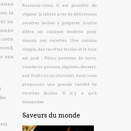
uisine
Rassurez-vous, il est possible de
rer, la
régaler la tablée avec de délicieuses
ent un
recettes faciles à préparer.
Inutile
 bonne
d'être un cuisiner émérite pour
à cette
réussir ces recettes. Une cuisine
second,
simple, des recettes faciles et le tour
er une
est joué : Pâtes, pommes de terre,
viande ou poisson, légumes, dessert,
aux fruits ou au chocolat, nous vous
proposons une grande variété de
t
recettes faciles. Il n’y a qu’à
des
demander.
Saveurs du monde
peut