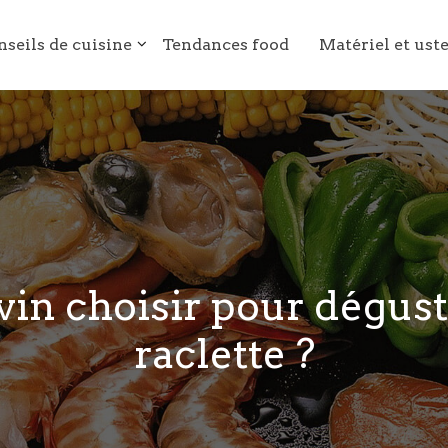
nseils de cuisine
Tendances food
Matériel et ust
 vin choisir pour dégus
raclette ?