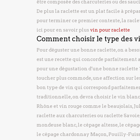
être composée des charcuteries ou des sauci
De plus la raclette est un plat facile à prépa
pour terminer ce premier contexte, la raclet
ici pour en savoir plus
vin pour raclette
Comment choisir le type des v
Pour déguster une bonne raclette, on a besoin
est une recette qui concorde parfaitement av
pour une dégustation d’une bonne raclette ?
toucher plus commode, une affection sur les
bon type de vin qui correspond parfaitement 
traditionnelle, on devra choisir le vin blanc 
Rhône et vin rouge comme le beaujolais, Julie
raclette aux charcuteries ou raclette Savoie, 
mondeuse blanc, le cépage altesse, le cépag
le cépage chardonnay Maçon, Pouilly-Fuiss