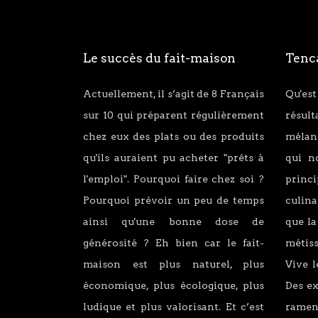
Le succès du fait-maison
Tenca
Actuellement, il s’agit de 8 Français
Qu'est
sur 10 qui préparent régulièrement
résul
chez eux des plats ou des produits
mélang
qu'ils auraient pu acheter "prêts à
qui n
l'emploi". Pourquoi faire chez soi ?
princ
Pourquoi prévoir un peu de temps
culina
ainsi qu'une bonne dose de
que la
générosité ? Eh bien car le fait-
métiss
maison est plus naturel, plus
Vive l
économique, plus écologique, plus
Des e
ludique et plus valorisant. Et c’est
ramen