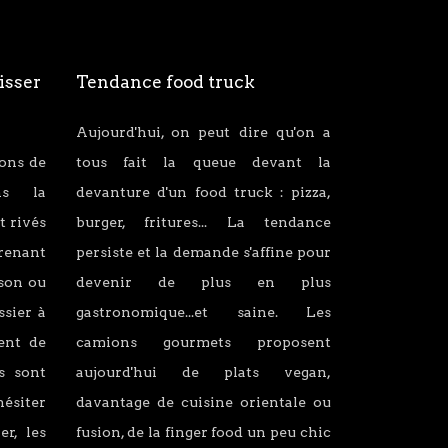
isser
Tendance food truck
Aujourd'hui, on peut dire qu'on a
ions de
tous fait la queue devant la
ans la
devanture d'un food truck : pizza,
t rivés
burger, fritures... La tendance
renant
persiste et la demande s'affine pour
son ou
devenir de plus en plus
ssier à
gastronomique...et saine. Les
lent de
camions gourmets proposent
s sont
aujourd'hui de plats vegan,
hésiter
davantage de cuisine orientale ou
er, les
fusion, de la finger food un peu chic