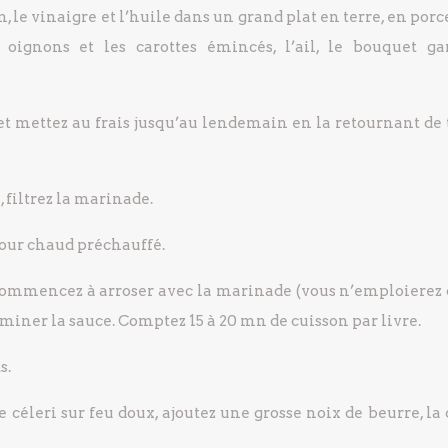
n, le vinaigre et l’huile dans un grand plat en terre, en por
 oignons et les carottes émincés, l’ail, le bouquet ga
 et mettez au frais jusqu’au lendemain en la retournant de
 filtrez la marinade.
four chaud préchauffé.
 commencez à arroser avec la marinade (vous n’emploierez 
erminer la sauce. Comptez 15 à 20 mn de cuisson par livre.
s.
de céleri sur feu doux, ajoutez une grosse noix de beurre, l