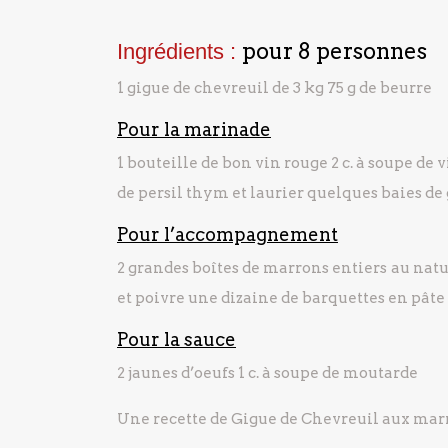
pour 8 personnes
Ingrédients :
1 gigue de chevreuil de 3 kg
75 g de beurre
Pour la marinade
1 bouteille de bon vin rouge
2 c. à soupe de 
de persil
thym et laurier
quelques baies de
Pour l’accompagnement
2 grandes boîtes de marrons entiers au natu
et poivre
une dizaine de barquettes en pâte 
Pour la sauce
2 jaunes d’oeufs
1 c. à soupe de moutarde
Une recette de Gigue de Chevreuil aux marro