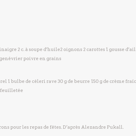
vinaigre
2 c. à soupe d’huile
2 oignons
2 carottes
1 gousse d’ail
 genévrier
poivre en grains
rel
1 bulbe de céleri rave
30 g de beurre
150 g de crème fraî
feuilletée
ns pour les repas de fêtes. D’après Alexandre Pukall.