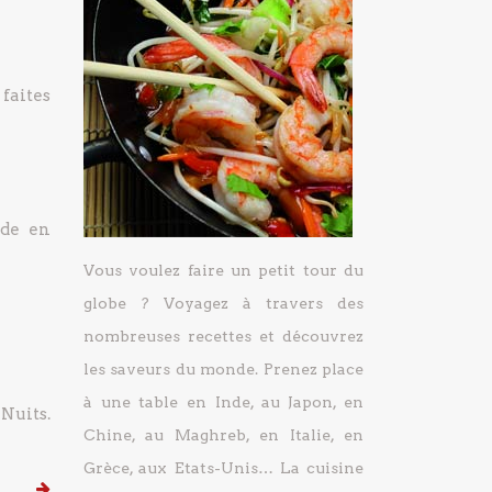
 faites
rde en
Vous voulez faire un petit tour du
globe ? Voyagez à travers des
nombreuses recettes et découvrez
les saveurs du monde. Prenez place
à une table en Inde, au Japon, en
Nuits.
Chine, au Maghreb, en Italie, en
Grèce, aux Etats-Unis… La cuisine