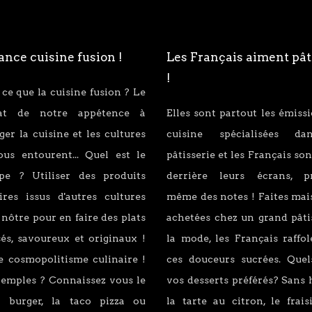
nce cuisine fusion !
Les Français aiment pât
!
 ce que la cuisine fusion ? Le
tat de notre appétence à
Elles sont partout les émiss
er la cuisine et les cultures
cuisine spécialisées d
ous entourent... Quel est le
pâtisserie et les Français son
ipe ? Utiliser des produits
derrière leurs écrans, p
ires issus d'autres cultures
même des notes ! Faites mai
 nôtre pour en faire des plats
achetées chez un grand pâti
és, savoureux et originaux !
la mode, les Français raffo
e cosmopolitisme culinaire !
ces douceurs sucrées. Quel
xemples ? Connaissez vous le
vos desserts préférés? Sans 
 burger, la taco pizza ou
la tarte au citron, le fraisi