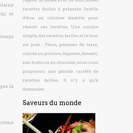
régaler la tablée avec de délicieuses
celaine
recettes faciles à préparer.
Inutile
rni et
d'être un cuisiner émérite pour
réussir ces recettes. Une cuisine
simple, des recettes faciles et le tour
 temps
est joué : Pâtes, pommes de terre,
viande ou poisson, légumes, dessert,
aux fruits ou au chocolat, nous vous
proposons une grande variété de
recettes faciles. Il n’y a qu’à
que la
demander.
Saveurs du monde
a crème