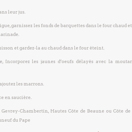
ns leur jus.
igue, garnissez les fonds de barquettes dans le four chaud et
 marinade.
cuisson et gardez-la au chaud dans le four éteint.
e, Incorporez les jaunes d’oeufs délayés avec la mouta
 ajoutez les marrons.
ce en saucière.
 Gevrey-Chambertin, Hautes Côte de Beaune ou Côte de 
auneuf du Pape