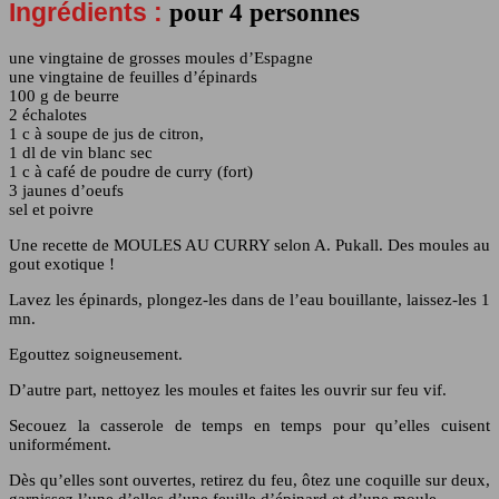
Ingrédients :
pour 4 personnes
une vingtaine de grosses moules d’Espagne
une vingtaine de feuilles d’épinards
100 g de beurre
2 échalotes
1 c à soupe de jus de citron,
1 dl de vin blanc sec
1 c à café de poudre de curry (fort)
3 jaunes d’oeufs
sel et poivre
Une recette de MOULES AU CURRY selon A. Pukall. Des moules au
gout exotique !
Lavez les épinards, plongez-les dans de l’eau bouillante, laissez-les 1
mn.
Egouttez soigneusement.
D’autre part, nettoyez les moules et faites les ouvrir sur feu vif.
Secouez la casserole de temps en temps pour qu’elles cuisent
uniformément.
Dès qu’elles sont ouvertes, retirez du feu, ôtez une coquille sur deux,
garnissez l’une d’elles d’une feuille d’épinard et d’une moule.