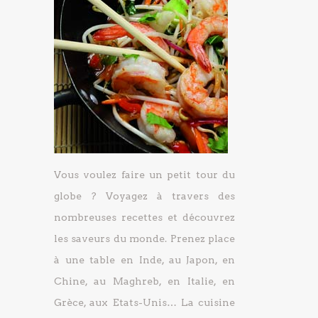
Vous voulez faire un petit tour du
globe ? Voyagez à travers des
nombreuses recettes et découvrez
les saveurs du monde. Prenez place
à une table en Inde, au Japon, en
Chine, au Maghreb, en Italie, en
Grèce, aux Etats-Unis… La cuisine