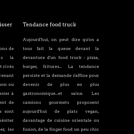
isser
Tendance food truck
Aujourd'hui, on peut dire qu'on a
ions de
tous fait la queue devant la
ans la
devanture d'un food truck : pizza,
t rivés
burger, fritures... La tendance
renant
persiste et la demande s'affine pour
son ou
devenir de plus en plus
ssier à
gastronomique...et saine. Les
lent de
camions gourmets proposent
s sont
aujourd'hui de plats vegan,
hésiter
davantage de cuisine orientale ou
er, les
fusion, de la finger food un peu chic