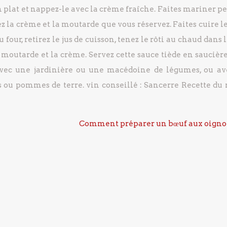
n plat et nappez-le avec la crème fraîche.
Faites mariner p
rez la crème et la moutarde que vous réservez.
Faites cuire le
u four, retirez le jus de cuisson, tenez le rôti au chaud dans l
a moutarde et la crème.
Servez cette sauce tiède en saucière
vec une jardinière ou une macédoine de légumes, ou av
ns ou pommes de terre.
vin conseillé : Sancerre
Recette du r
Comment préparer un bœuf aux oigno