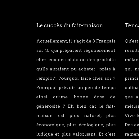
Le succès du fait-maison
Tenca
Actuellement, il s’agit de 8 Français
Qu'est
sur 10 qui préparent régulièrement
résul
chez eux des plats ou des produits
mélang
qu'ils auraient pu acheter "prêts à
qui n
l'emploi". Pourquoi faire chez soi ?
princ
Pourquoi prévoir un peu de temps
culina
ainsi qu'une bonne dose de
que la
générosité ? Eh bien car le fait-
métiss
maison est plus naturel, plus
Vive l
économique, plus écologique, plus
Des e
ludique et plus valorisant. Et c’est
ramen