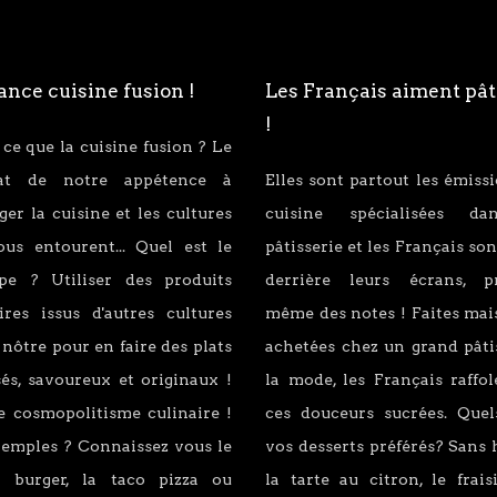
nce cuisine fusion !
Les Français aiment pât
!
 ce que la cuisine fusion ? Le
tat de notre appétence à
Elles sont partout les émiss
er la cuisine et les cultures
cuisine spécialisées d
ous entourent... Quel est le
pâtisserie et les Français son
ipe ? Utiliser des produits
derrière leurs écrans, p
ires issus d'autres cultures
même des notes ! Faites mai
 nôtre pour en faire des plats
achetées chez un grand pâti
és, savoureux et originaux !
la mode, les Français raffo
e cosmopolitisme culinaire !
ces douceurs sucrées. Quel
xemples ? Connaissez vous le
vos desserts préférés? Sans 
 burger, la taco pizza ou
la tarte au citron, le fraisi