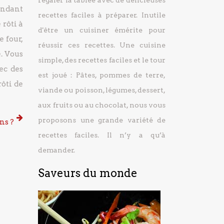
régaler la tablée avec de délicieuses
endant
recettes faciles à préparer.
Inutile
 rôti à
d'être un cuisiner émérite pour
e four,
réussir ces recettes. Une cuisine
.
Vous
simple, des recettes faciles et le tour
ec des
est joué : Pâtes, pommes de terre,
ôti de
viande ou poisson, légumes, dessert,
aux fruits ou au chocolat, nous vous
proposons une grande variété de
ns ?
recettes faciles. Il n’y a qu’à
demander.
Saveurs du monde