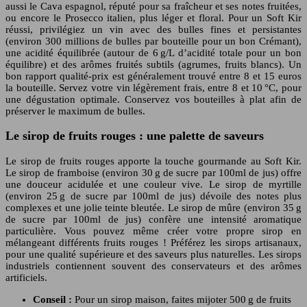
aussi le Cava espagnol, réputé pour sa fraîcheur et ses notes fruitées,
ou encore le Prosecco italien, plus léger et floral. Pour un Soft Kir
réussi, privilégiez un vin avec des bulles fines et persistantes
(environ 300 millions de bulles par bouteille pour un bon Crémant),
une acidité équilibrée (autour de 6 g/L d’acidité totale pour un bon
équilibre) et des arômes fruités subtils (agrumes, fruits blancs). Un
bon rapport qualité-prix est généralement trouvé entre 8 et 15 euros
la bouteille. Servez votre vin légèrement frais, entre 8 et 10 °C, pour
une dégustation optimale. Conservez vos bouteilles à plat afin de
préserver le maximum de bulles.
Le sirop de fruits rouges : une palette de saveurs
Le sirop de fruits rouges apporte la touche gourmande au Soft Kir.
Le sirop de framboise (environ 30 g de sucre par 100ml de jus) offre
une douceur acidulée et une couleur vive. Le sirop de myrtille
(environ 25 g de sucre par 100ml de jus) dévoile des notes plus
complexes et une jolie teinte bleutée. Le sirop de mûre (environ 35 g
de sucre par 100ml de jus) confère une intensité aromatique
particulière. Vous pouvez même créer votre propre sirop en
mélangeant différents fruits rouges ! Préférez les sirops artisanaux,
pour une qualité supérieure et des saveurs plus naturelles. Les sirops
industriels contiennent souvent des conservateurs et des arômes
artificiels.
Conseil :
Pour un sirop maison, faites mijoter 500 g de fruits