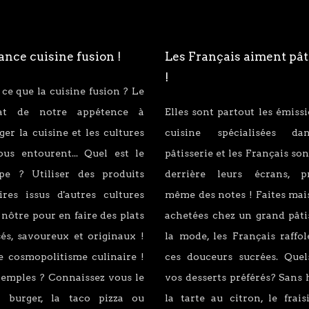
nce cuisine fusion !
Les Français aiment pât
!
 ce que la cuisine fusion ? Le
tat de notre appétence à
Elles sont partout les émiss
er la cuisine et les cultures
cuisine spécialisées d
ous entourent... Quel est le
pâtisserie et les Français son
ipe ? Utiliser des produits
derrière leurs écrans, p
ires issus d'autres cultures
même des notes ! Faites mai
 nôtre pour en faire des plats
achetées chez un grand pâti
és, savoureux et originaux !
la mode, les Français raffo
e cosmopolitisme culinaire !
ces douceurs sucrées. Quel
xemples ? Connaissez vous le
vos desserts préférés? Sans 
 burger, la taco pizza ou
la tarte au citron, le fraisi