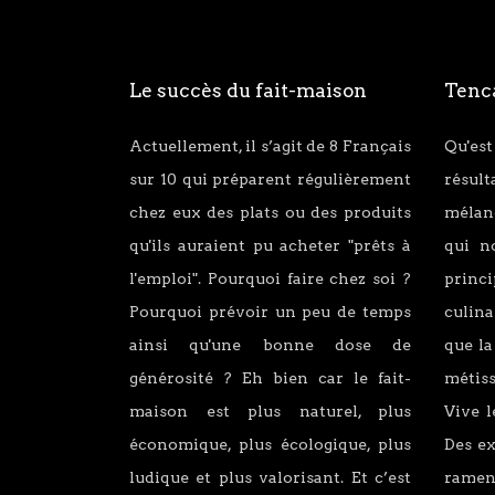
Le succès du fait-maison
Tenca
Actuellement, il s’agit de 8 Français
Qu'est
sur 10 qui préparent régulièrement
résul
chez eux des plats ou des produits
mélang
qu'ils auraient pu acheter "prêts à
qui n
l'emploi". Pourquoi faire chez soi ?
princ
Pourquoi prévoir un peu de temps
culina
ainsi qu'une bonne dose de
que la
générosité ? Eh bien car le fait-
métiss
maison est plus naturel, plus
Vive l
économique, plus écologique, plus
Des e
ludique et plus valorisant. Et c’est
ramen