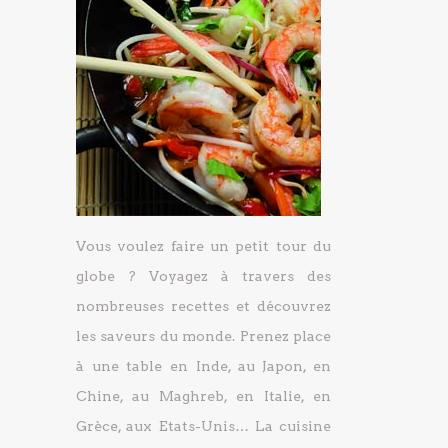
Vous voulez faire un petit tour du
globe ? Voyagez à travers des
nombreuses recettes et découvrez
les saveurs du monde. Prenez place
à une table en Inde, au Japon, en
Chine, au Maghreb, en Italie, en
Grèce, aux Etats-Unis… La cuisine