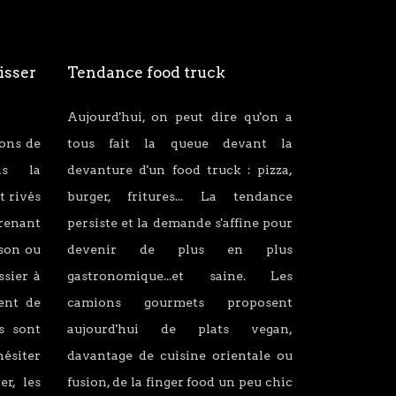
isser
Tendance food truck
Aujourd'hui, on peut dire qu'on a
ions de
tous fait la queue devant la
ans la
devanture d'un food truck : pizza,
t rivés
burger, fritures... La tendance
renant
persiste et la demande s'affine pour
son ou
devenir de plus en plus
ssier à
gastronomique...et saine. Les
lent de
camions gourmets proposent
s sont
aujourd'hui de plats vegan,
hésiter
davantage de cuisine orientale ou
er, les
fusion, de la finger food un peu chic