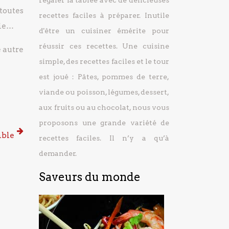
régaler la tablée avec de délicieuses
 toutes
recettes faciles à préparer.
Inutile
lie…
d'être un cuisiner émérite pour
réussir ces recettes. Une cuisine
 autre
simple, des recettes faciles et le tour
est joué : Pâtes, pommes de terre,
viande ou poisson, légumes, dessert,
aux fruits ou au chocolat, nous vous
proposons une grande variété de
mble
recettes faciles. Il n’y a qu’à
demander.
Saveurs du monde