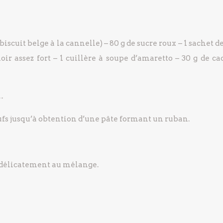
biscuit belge à la cannelle)
– 80 g de sucre roux
– 1 sachet d
oir assez fort
– 1 cuillère à soupe d’amaretto
– 30 g de ca
…
eufs jusqu’à obtention d’une pâte formant un ruban.
r délicatement au mélange.