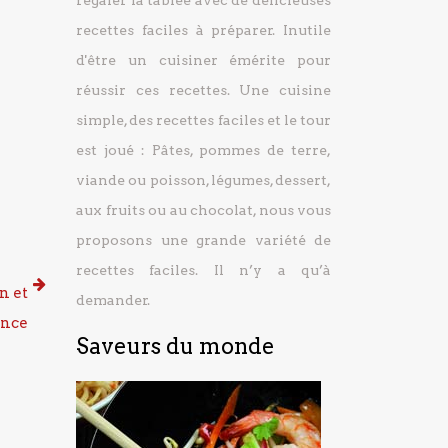
régaler la tablée avec de délicieuses
recettes faciles à préparer.
Inutile
d'être un cuisiner émérite pour
réussir ces recettes. Une cuisine
simple, des recettes faciles et le tour
est joué : Pâtes, pommes de terre,
viande ou poisson, légumes, dessert,
aux fruits ou au chocolat, nous vous
proposons une grande variété de
recettes faciles. Il n’y a qu’à
n et
demander.
ance
Saveurs du monde