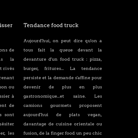
isser
Tendance food truck
Aujourd'hui, on peut dire qu'on a
ions de
tous fait la queue devant la
ans la
devanture d'un food truck : pizza,
t rivés
burger, fritures... La tendance
renant
persiste et la demande s'affine pour
son ou
devenir de plus en plus
ssier à
gastronomique...et saine. Les
lent de
camions gourmets proposent
s sont
aujourd'hui de plats vegan,
hésiter
davantage de cuisine orientale ou
er, les
fusion, de la finger food un peu chic