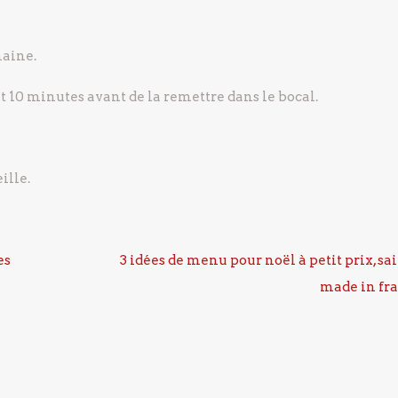
maine.
t 10 minutes avant de la remettre dans le bocal.
ille.
es
3 idées de menu pour noël à petit prix, sai
made in fr