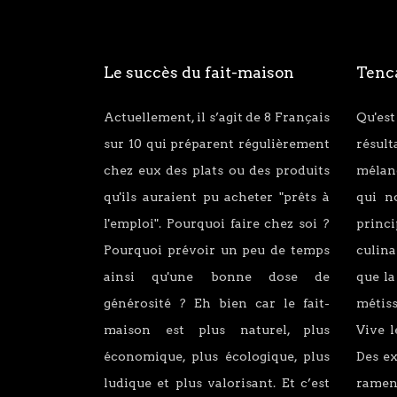
Le succès du fait-maison
Tenca
Actuellement, il s’agit de 8 Français
Qu'est
sur 10 qui préparent régulièrement
résul
chez eux des plats ou des produits
mélang
qu'ils auraient pu acheter "prêts à
qui n
l'emploi". Pourquoi faire chez soi ?
princ
Pourquoi prévoir un peu de temps
culina
ainsi qu'une bonne dose de
que la
générosité ? Eh bien car le fait-
métiss
maison est plus naturel, plus
Vive l
économique, plus écologique, plus
Des e
ludique et plus valorisant. Et c’est
ramen