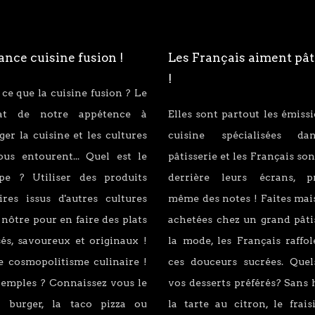
nce cuisine fusion !
Les Français aiment pât
!
 ce que la cuisine fusion ? Le
tat de notre appétence à
Elles sont partout les émiss
er la cuisine et les cultures
cuisine spécialisées d
ous entourent... Quel est le
pâtisserie et les Français son
ipe ? Utiliser des produits
derrière leurs écrans, p
ires issus d'autres cultures
même des notes ! Faites mai
 nôtre pour en faire des plats
achetées chez un grand pâti
és, savoureux et originaux !
la mode, les Français raffo
e cosmopolitisme culinaire !
ces douceurs sucrées. Quel
xemples ? Connaissez vous le
vos desserts préférés? Sans 
 burger, la taco pizza ou
la tarte au citron, le fraisi