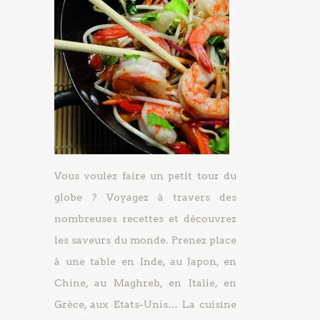
Vous voulez faire un petit tour du
globe ? Voyagez à travers des
nombreuses recettes et découvrez
les saveurs du monde. Prenez place
à une table en Inde, au Japon, en
Chine, au Maghreb, en Italie, en
Grèce, aux Etats-Unis… La cuisine