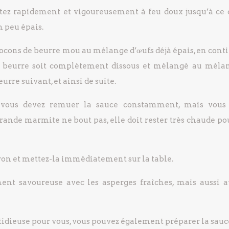
ttez rapidement et vigoureusement à feu doux jusqu’à ce 
n peu épais.
ocons de beurre mou au mélange d’œufs déjà épais, en cont
e beurre soit complètement dissous et mélangé au méla
urre suivant, et ainsi de suite.
 vous devez remuer la sauce constamment, mais vous
rande marmite ne bout pas, elle doit rester très chaude po
itron et mettez-la immédiatement sur la table.
ment savoureuse avec les asperges fraîches, mais aussi a
stidieuse pour vous, vous pouvez également préparer la sau