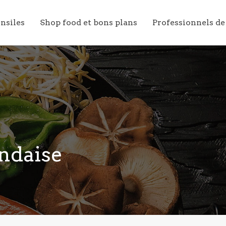
ensiles
Shop food et bons plans
Professionnels de
andaise