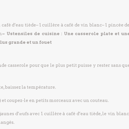
à café d’eau tiède
– 1 cuillère à café de vin blanc
– 1 pincée de
n
– Ustensiles de cuisine : Une casserole plate et un
lus grande et un fouet
de casserole pour que le plus petit puisse y rester sans qu
e, baissez la température.
e) et coupez-le en petits morceaux avec un couteau.
aunes d’œufs avec 1 cuillère à café d’eau tiède, le vin blanc,
langés.