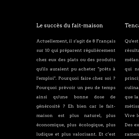
Le succès du fait-maison
Tenca
Actuellement, il s’agit de 8 Français
Qu'est
sur 10 qui préparent régulièrement
résul
chez eux des plats ou des produits
mélang
qu'ils auraient pu acheter "prêts à
qui n
l'emploi". Pourquoi faire chez soi ?
princ
Pourquoi prévoir un peu de temps
culina
ainsi qu'une bonne dose de
que la
générosité ? Eh bien car le fait-
métiss
maison est plus naturel, plus
Vive l
économique, plus écologique, plus
Des e
ludique et plus valorisant. Et c’est
ramen