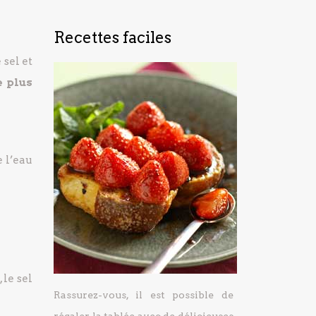
Recettes faciles
 sel et
e plus
e l’eau
 le sel
Rassurez-vous, il est possible de