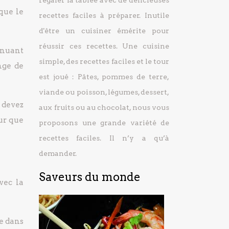
régaler la tablée avec de délicieuses
que le
recettes faciles à préparer.
Inutile
d'être un cuisiner émérite pour
réussir ces recettes. Une cuisine
inuant
simple, des recettes faciles et le tour
nge de
est joué : Pâtes, pommes de terre,
viande ou poisson, légumes, dessert,
 devez
aux fruits ou au chocolat, nous vous
ur que
proposons une grande variété de
recettes faciles. Il n’y a qu’à
demander.
Saveurs du monde
vec la
ce dans