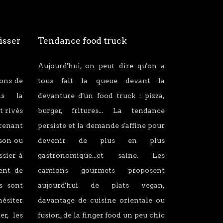
isser
Tendance food truck
Aujourd'hui, on peut dire qu'on a
ions de
tous fait la queue devant la
ans la
devanture d'un food truck : pizza,
t rivés
burger, fritures... La tendance
renant
persiste et la demande s'affine pour
son ou
devenir de plus en plus
ssier à
gastronomique...et saine. Les
lent de
camions gourmets proposent
s sont
aujourd'hui de plats vegan,
hésiter
davantage de cuisine orientale ou
er, les
fusion, de la finger food un peu chic