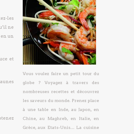
tez-les
u’il ne
s en un
uce et
Vous voulez faire un petit tour du
jaunes
globe ? Voyagez à travers des
nombreuses recettes et découvrez
les saveurs du monde. Prenez place
à une table en Inde, au Japon, en
btenez
Chine, au Maghreb, en Italie, en
Grèce, aux Etats-Unis… La cuisine