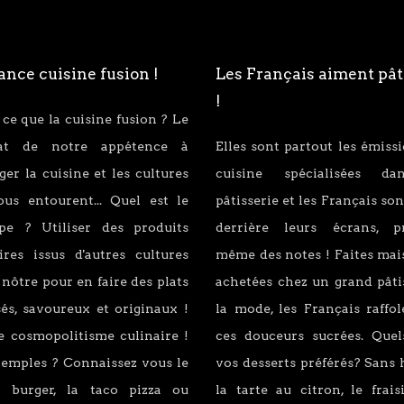
nce cuisine fusion !
Les Français aiment pât
!
 ce que la cuisine fusion ? Le
tat de notre appétence à
Elles sont partout les émiss
er la cuisine et les cultures
cuisine spécialisées d
ous entourent... Quel est le
pâtisserie et les Français son
ipe ? Utiliser des produits
derrière leurs écrans, p
ires issus d'autres cultures
même des notes ! Faites mai
 nôtre pour en faire des plats
achetées chez un grand pâti
és, savoureux et originaux !
la mode, les Français raffo
e cosmopolitisme culinaire !
ces douceurs sucrées. Quel
xemples ? Connaissez vous le
vos desserts préférés? Sans 
 burger, la taco pizza ou
la tarte au citron, le fraisi