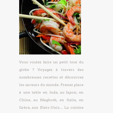
Vous voulez faire un petit tour du
globe ? Voyagez à travers des
nombreuses recettes et découvrez
les saveurs du monde. Prenez place
à une table en Inde, au Japon, en
Chine, au Maghreb, en Italie, en
Grèce, aux Etats-Unis… La cuisine