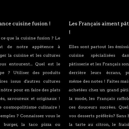
nce cuisine fusion !
Les Français aiment pât
!
 ce que la cuisine fusion ? Le
tat de notre appétence à
Elles sont partout les émiss
er la cuisine et les cultures
cuisine spécialisées d
ous entourent... Quel est le
pâtisserie et les Français son
ipe ? Utiliser des produits
derrière leurs écrans, p
ires issus d'autres cultures
même des notes ! Faites mai
 nôtre pour en faire des plats
achetées chez un grand pâti
és, savoureux et originaux !
la mode, les Français raffo
e cosmopolitisme culinaire !
ces douceurs sucrées. Quel
xemples ? Connaissez vous le
vos desserts préférés? Sans 
 burger, la taco pizza ou
la tarte au citron, le fraisi