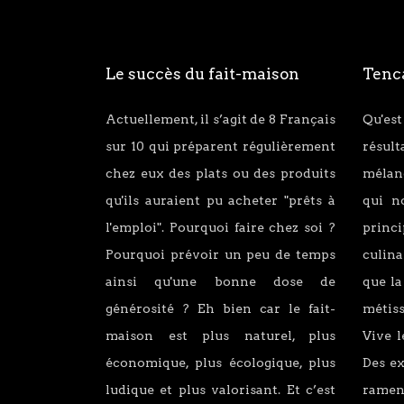
Le succès du fait-maison
Tenca
Actuellement, il s’agit de 8 Français
Qu'est
sur 10 qui préparent régulièrement
résul
chez eux des plats ou des produits
mélang
qu'ils auraient pu acheter "prêts à
qui n
l'emploi". Pourquoi faire chez soi ?
princ
Pourquoi prévoir un peu de temps
culina
ainsi qu'une bonne dose de
que la
générosité ? Eh bien car le fait-
métiss
maison est plus naturel, plus
Vive l
économique, plus écologique, plus
Des e
ludique et plus valorisant. Et c’est
ramen