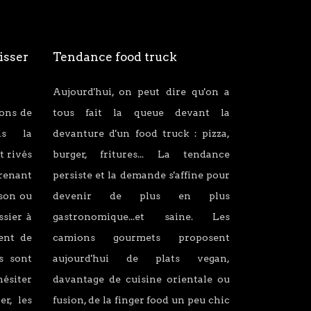
isser
Tendance food truck
Aujourd'hui, on peut dire qu'on a
ions de
tous fait la queue devant la
ans la
devanture d'un food truck : pizza,
t rivés
burger, fritures... La tendance
renant
persiste et la demande s'affine pour
son ou
devenir de plus en plus
ssier à
gastronomique...et saine. Les
lent de
camions gourmets proposent
s sont
aujourd'hui de plats vegan,
hésiter
davantage de cuisine orientale ou
er, les
fusion, de la finger food un peu chic