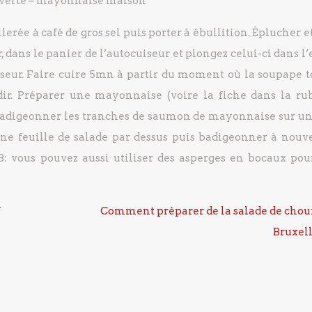
 verte
– mayonnaise maison
erée à café de gros sel puis porter à ébullition.
Éplucher et
r, dans le panier de l’autocuiseur et plongez celui-ci dans l
seur.
Faire cuire 5mn à partir du moment où la soupape t
ir.
Préparer une mayonnaise (voire la fiche dans la ru
adigeonner les tranches de saumon de mayonnaise sur un
ne feuille de salade par dessus puis badigeonner à nouv
: vous pouvez aussi utiliser des asperges en bocaux pou
f
Comment préparer de la salade de chou
Bruxell