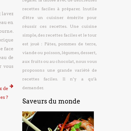
régaler la tablée avec de délicieuses
recettes faciles à préparer.
Inutile
 lavez
d'être un cuisiner émérite pour
’eau en
réussir ces recettes. Une cuisine
ourne.
simple, des recettes faciles et le tour
brique
est joué : Pâtes, pommes de terre,
e face
viande ou poisson, légumes, dessert,
eau de
aux fruits ou au chocolat, nous vous
r vous
proposons une grande variété de
recettes faciles. Il n’y a qu’à
demander.
x de
es ?
Saveurs du monde