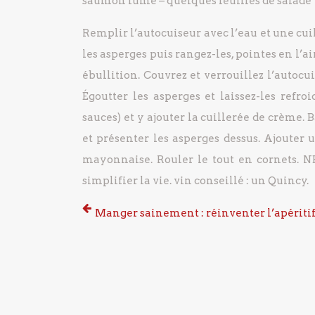
saumon fumé
– quelques feuilles de salade
Remplir l’autocuiseur avec l’eau et une cuill
les asperges puis rangez-les, pointes en l’ai
ébullition. Couvrez et verrouillez l’autocui
Égoutter les asperges et laissez-les refroid
sauces) et y ajouter la cuillerée de crème.
B
et présenter les asperges dessus.
Ajouter u
mayonnaise.
Rouler le tout en cornets.
NB
simplifier la vie.
vin conseillé : un Quincy.
Manger sainement : réinventer l’apériti