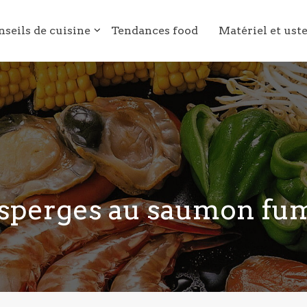
nseils de cuisine
Tendances food
Matériel et ust
sperges au saumon fu