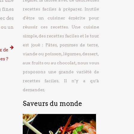
ns une
régaler la tablée avec de délicieuses
 fines
recettes faciles à préparer.
Inutile
ec des
d'être un cuisiner émérite pour
é ou un
réussir ces recettes. Une cuisine
simple, des recettes faciles et le tour
est joué : Pâtes, pommes de terre,
x de
viande ou poisson, légumes, dessert,
es ?
aux fruits ou au chocolat, nous vous
proposons une grande variété de
recettes faciles. Il n’y a qu’à
demander.
Saveurs du monde