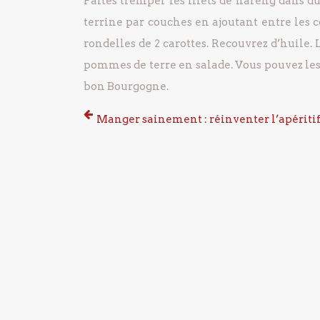
Faites tremper les filets de hareng dans du
terrine par couches en ajoutant entre les 
rondelles de 2 carottes.
Recouvrez d’huile.
L
pommes de terre en salade.
Vous pouvez les 
bon Bourgogne.
Manger sainement : réinventer l’apériti