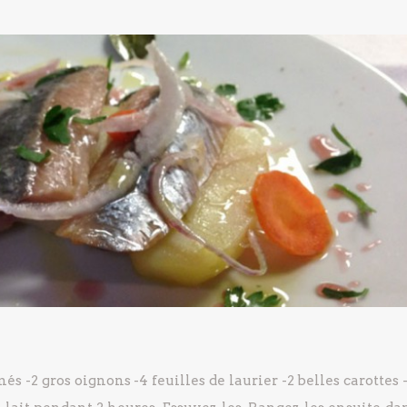
umés
-2 gros oignons
-4 feuilles de laurier
-2 belles carottes