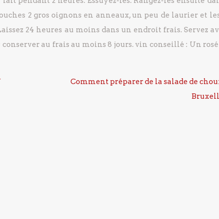
 lait pendant 2 heures.
Essuyez-les.
Rangez-les ensuite da
couches 2 gros oignons en anneaux, un peu de laurier et les
aissez 24 heures au moins dans un endroit frais.
Servez av
conserver au frais au moins 8 jours.
vin conseillé : Un ros
f
Comment préparer de la salade de chou
Bruxell