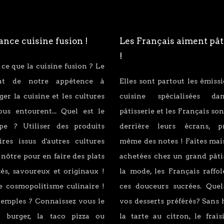
nce cuisine fusion !
Les Français aiment pât
!
 ce que la cuisine fusion ? Le
tat de notre appétence à
Elles sont partout les émiss
er la cuisine et les cultures
cuisine spécialisées d
ous entourent... Quel est le
pâtisserie et les Français son
ipe ? Utiliser des produits
derrière leurs écrans, p
ires issus d'autres cultures
même des notes ! Faites mai
 nôtre pour en faire des plats
achetées chez un grand pâti
és, savoureux et originaux !
la mode, les Français raffo
e cosmopolitisme culinaire !
ces douceurs sucrées. Quel
xemples ? Connaissez vous le
vos desserts préférés? Sans 
 burger, la taco pizza ou
la tarte au citron, le fraisi