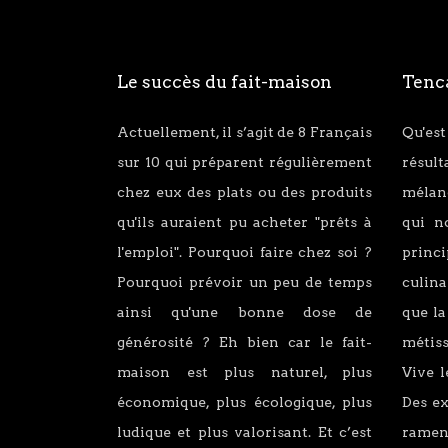
Le succès du fait-maison
Tenca
Actuellement, il s’agit de 8 Français
Qu'est
sur 10 qui préparent régulièrement
résul
chez eux des plats ou des produits
mélang
qu'ils auraient pu acheter "prêts à
qui n
l'emploi". Pourquoi faire chez soi ?
princ
Pourquoi prévoir un peu de temps
culina
ainsi qu'une bonne dose de
que la
générosité ? Eh bien car le fait-
métiss
maison est plus naturel, plus
Vive l
économique, plus écologique, plus
Des e
ludique et plus valorisant. Et c’est
ramen