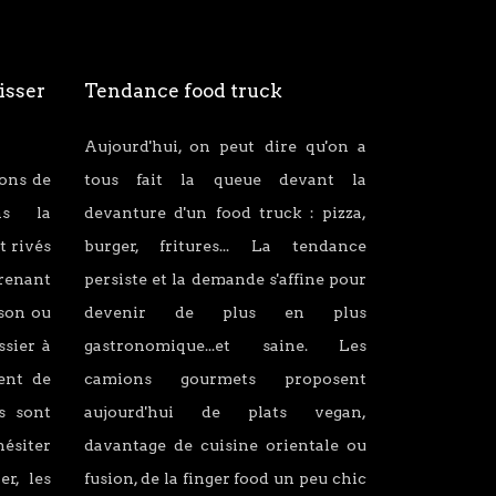
isser
Tendance food truck
Aujourd'hui, on peut dire qu'on a
ions de
tous fait la queue devant la
ans la
devanture d'un food truck : pizza,
t rivés
burger, fritures... La tendance
renant
persiste et la demande s'affine pour
son ou
devenir de plus en plus
ssier à
gastronomique...et saine. Les
lent de
camions gourmets proposent
s sont
aujourd'hui de plats vegan,
hésiter
davantage de cuisine orientale ou
er, les
fusion, de la finger food un peu chic