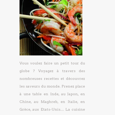
Vous voulez faire un petit tour du
globe ? Voyagez à travers des
nombreuses recettes et découvrez
les saveurs du monde. Prenez place
à une table en Inde, au Japon, en
Chine, au Maghreb, en Italie, en
Grèce, aux Etats-Unis… La cuisine