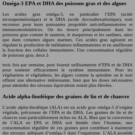
Oméga-3 EPA et DHA des poissons gras et des algues
Les acides gras oméga-3, en particulier l’EPA (acide
eicosapentaénoïque) et le DHA (acide docosahexaénoïque), sont
reconnus pour leurs puissantes propriétés anti-inflammatoires et
immunomodulatrices. On les trouve principalement dans les
poissons gras comme le saumon, le maquereau et les sardines, ainsi
que dans certaines algues marines. Ces acides gras agissent en
régulant la production de médiateurs inflammatoires et en améliorant
la fonction des cellules immunitaires. Une consommation régulière
de poissons gras, deux à
trois fois par semaine, peut fournir suffisamment d’EPA et de DHA
pour soutenir efficacement le système immunitaire. Pour les
végétariens et végétaliens, les algues comme la spiruline ou le nori
offrent une alternative intéressante, bien que les doses nécessaires
pour atteindre des niveaux équivalents soient plus élevées.
Acide alpha-linoléique des graines de lin et de chanvre
L’acide alpha-linoléique (ALA) est un acide gras oméga-3 d’origine
végétale, précurseur de l’EPA et du DHA. Les graines de lin et de
chanvre sont particulièrement riches en ALA. Bien que la conversion
de l’ALA en EPA et DHA soit limitée chez l’homme, une
consommation régulière de ces graines peut contribuer à maintenir
des niveaux adéquats d’oméga-3 dans l’organisme. L’ALA possède