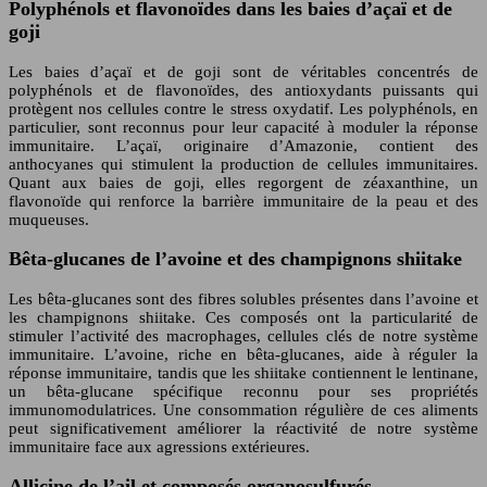
Polyphénols et flavonoïdes dans les baies d’açaï et de
goji
Les baies d’açaï et de goji sont de véritables concentrés de
polyphénols et de flavonoïdes, des antioxydants puissants qui
protègent nos cellules contre le stress oxydatif. Les polyphénols, en
particulier, sont reconnus pour leur capacité à moduler la réponse
immunitaire. L’açaï, originaire d’Amazonie, contient des
anthocyanes qui stimulent la production de cellules immunitaires.
Quant aux baies de goji, elles regorgent de zéaxanthine, un
flavonoïde qui renforce la barrière immunitaire de la peau et des
muqueuses.
Bêta-glucanes de l’avoine et des champignons shiitake
Les bêta-glucanes sont des fibres solubles présentes dans l’avoine et
les champignons shiitake. Ces composés ont la particularité de
stimuler l’activité des macrophages, cellules clés de notre système
immunitaire. L’avoine, riche en bêta-glucanes, aide à réguler la
réponse immunitaire, tandis que les shiitake contiennent le lentinane,
un bêta-glucane spécifique reconnu pour ses propriétés
immunomodulatrices. Une consommation régulière de ces aliments
peut significativement améliorer la réactivité de notre système
immunitaire face aux agressions extérieures.
Allicine de l’ail et composés organosulfurés