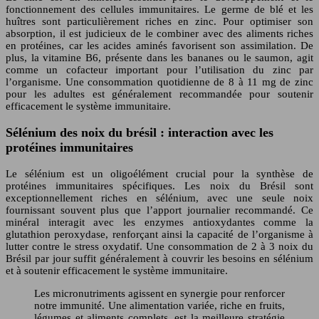
fonctionnement des cellules immunitaires. Le germe de blé et les
huîtres sont particulièrement riches en zinc. Pour optimiser son
absorption, il est judicieux de le combiner avec des aliments riches
en protéines, car les acides aminés favorisent son assimilation. De
plus, la vitamine B6, présente dans les bananes ou le saumon, agit
comme un cofacteur important pour l’utilisation du zinc par
l’organisme. Une consommation quotidienne de 8 à 11 mg de zinc
pour les adultes est généralement recommandée pour soutenir
efficacement le système immunitaire.
Sélénium des noix du brésil : interaction avec les
protéines immunitaires
Le sélénium est un oligoélément crucial pour la synthèse de
protéines immunitaires spécifiques. Les noix du Brésil sont
exceptionnellement riches en sélénium, avec une seule noix
fournissant souvent plus que l’apport journalier recommandé. Ce
minéral interagit avec les enzymes antioxydantes comme la
glutathion peroxydase, renforçant ainsi la capacité de l’organisme à
lutter contre le stress oxydatif. Une consommation de 2 à 3 noix du
Brésil par jour suffit généralement à couvrir les besoins en sélénium
et à soutenir efficacement le système immunitaire.
Les micronutriments agissent en synergie pour renforcer
notre immunité. Une alimentation variée, riche en fruits,
légumes et aliments complets, est la meilleure stratégie