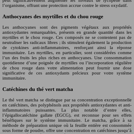
peut significativement augmenter les niveaux de lycopène dans
l’organisme, offrant une protection accrue contre le stress oxydatif.
Anthocyanes des myrtilles et du chou rouge
Les anthocyanes sont des pigments végétaux aux propriétés
antioxydantes remarquables, présents en grande quantité dans les
myrtilles et le chou rouge. Ces composés ne se contentent pas de
neutraliser les radicaux libres ; ils stimulent également la production
de cytokines anti-inflammatoires, renforçant ainsi la réponse
immunitaire. Les myrtilles, en particulier, sont considérées comme
l’un des fruits les plus riches en anthocyanes. Une consommation
quotidienne d’une poignée de myrtilles ou l’incorporation régulière
de chou rouge dans votre alimentation peut fournir une dose
significative de ces antioxydants précieux pour votre système
immunitaire.
Catéchines du thé vert matcha
Le thé vert matcha se distingue par sa concentration exceptionnelle
en catéchines, des polyphénols aux propriétés antioxydantes et anti-
inflammatoires puissantes. La plus notable d’entre elles,
l’épigallocatéchine gallate (EGCG), est reconnue pour ses effets
bénéfiques sur le système immunitaire. Le matcha, grâce à sa
méthode de préparation unique où la feuille entière est consommée
sous forme de poudre, offre une concentration en catéchines jusqu’à