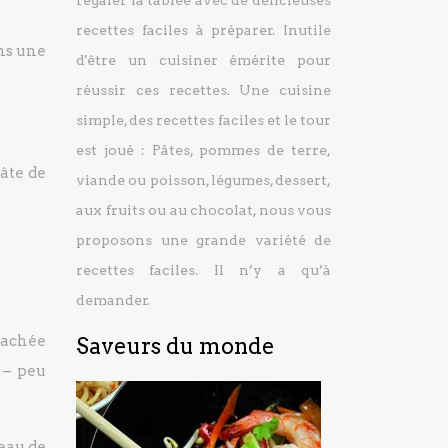
régaler la tablée avec de délicieuses
recettes faciles à préparer.
Inutile
ans une
d'être un cuisiner émérite pour
réussir ces recettes. Une cuisine
simple, des recettes faciles et le tour
est joué : Pâtes, pommes de terre,
pâte de
viande ou poisson, légumes, dessert,
aux fruits ou au chocolat, nous vous
proposons une grande variété de
recettes faciles. Il n’y a qu’à
demander.
 hachée
Saveurs du monde
 – peu
’eau de