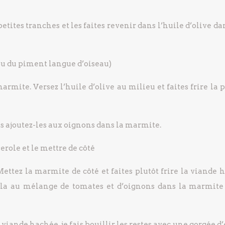
petites tranches et les faites revenir dans l’huile d’olive d
ou du piment langue d’oiseau)
armite. Versez l’huile d’olive au milieu et faites frire la 
 ajoutez-les aux oignons dans la marmite.
serole et le mettre de côté
 Mettez la marmite de côté et faites plutôt frire la viande
z-la au mélange de tomates et d’oignons dans la marmite
viande hachée, je fais bouillir les restes avec une gorgée d