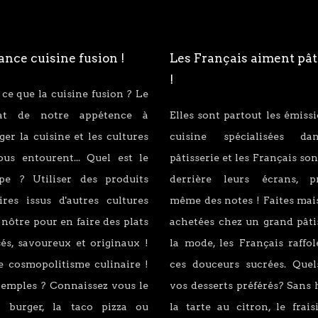
nce cuisine fusion !
Les Français aiment pât
!
 ce que la cuisine fusion ? Le
tat de notre appétence à
Elles sont partout les émiss
er la cuisine et les cultures
cuisine spécialisées d
ous entourent... Quel est le
pâtisserie et les Français son
ipe ? Utiliser des produits
derrière leurs écrans, p
ires issus d'autres cultures
même des notes ! Faites mai
 nôtre pour en faire des plats
achetées chez un grand pâti
és, savoureux et originaux !
la mode, les Français raffo
e cosmopolitisme culinaire !
ces douceurs sucrées. Quel
xemples ? Connaissez vous le
vos desserts préférés? Sans 
 burger, la taco pizza ou
la tarte au citron, le fraisi