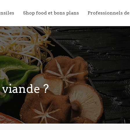
ensiles
Shop food et bons plans
Professionnels de
 viande ?