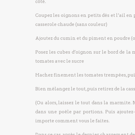
côté.
Coupez les oignons en petits dés et l’ail en 
casserole chaude (sans couleur)
Ajoutez du cumin et du piment en poudre (
Posez les cubes d’oignon sur le bord de la m
tomates avec le sucre
Hachez finement les tomates trempées, puis
Bien mélangez le tout, puis retirez de la cas
(Ou alors, laissez le tout dans la marmite.
dans une poêle par portions. Puis ajoute
importe comment vous le faites.
Dans ce cas, après le dernier chargement de 