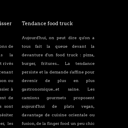
isser
Tendance food truck
Aujourd'hui, on peut dire qu'on a
ions de
tous fait la queue devant la
ans la
devanture d'un food truck : pizza,
t rivés
burger, fritures... La tendance
renant
persiste et la demande s'affine pour
son ou
devenir de plus en plus
ssier à
gastronomique...et saine. Les
lent de
camions gourmets proposent
s sont
aujourd'hui de plats vegan,
hésiter
davantage de cuisine orientale ou
er, les
fusion, de la finger food un peu chic