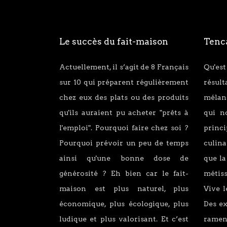
Le succès du fait-maison
Tenca
Actuellement, il s’agit de 8 Français
Qu'est
sur 10 qui préparent régulièrement
résul
chez eux des plats ou des produits
mélang
qu'ils auraient pu acheter "prêts à
qui n
l'emploi". Pourquoi faire chez soi ?
princ
Pourquoi prévoir un peu de temps
culina
ainsi qu'une bonne dose de
que la
générosité ? Eh bien car le fait-
métiss
maison est plus naturel, plus
Vive l
économique, plus écologique, plus
Des e
ludique et plus valorisant. Et c’est
ramen