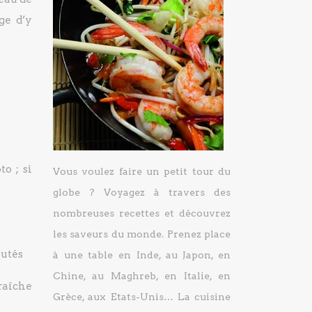
ge d’y
o ; si
Vous voulez faire un petit tour du
globe ? Voyagez à travers des
nombreuses recettes et découvrez
les saveurs du monde. Prenez place
outés
à une table en Inde, au Japon, en
Chine, au Maghreb, en Italie, en
fraîche
Grèce, aux Etats-Unis… La cuisine