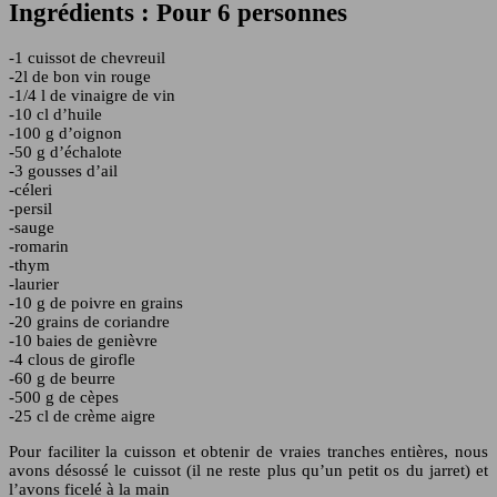
Ingrédients : Pour 6 personnes
-1 cuissot de chevreuil
-2l de bon vin rouge
-1/4 l de vinaigre de vin
-10 cl d’huile
-100 g d’oignon
-50 g d’échalote
-3 gousses d’ail
-céleri
-persil
-sauge
-romarin
-thym
-laurier
-10 g de poivre en grains
-20 grains de coriandre
-10 baies de genièvre
-4 clous de girofle
-60 g de beurre
-500 g de cèpes
-25 cl de crème aigre
Pour faciliter la cuisson et obtenir de vraies tranches entières, nous
avons désossé le cuissot (il ne reste plus qu’un petit os du jarret) et
l’avons ficelé à la main