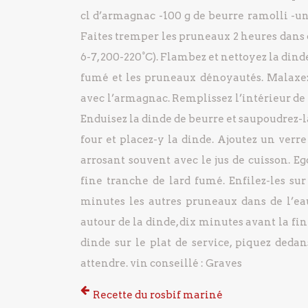
cl d’armagnac
-100 g de beurre ramolli
-un
Faites tremper les pruneaux 2 heures dans d
6-7, 200-220°C).
Flambez et nettoyez la dinde. 
fumé et les pruneaux dénoyautés. Malaxez 
avec l’armagnac.
Remplissez l’intérieur de 
Enduisez la dinde de beurre et saupoudrez-la 
four et placez-y la dinde. Ajoutez un verr
arrosant souvent avec le jus de cuisson.
Ego
fine tranche de lard fumé. Enfilez-les sur
minutes les autres pruneaux dans de l’eau
autour de la dinde, dix minutes avant la fin
dinde sur le plat de service, piquez dedan
attendre.
vin conseillé : Graves
Recette du rosbif mariné