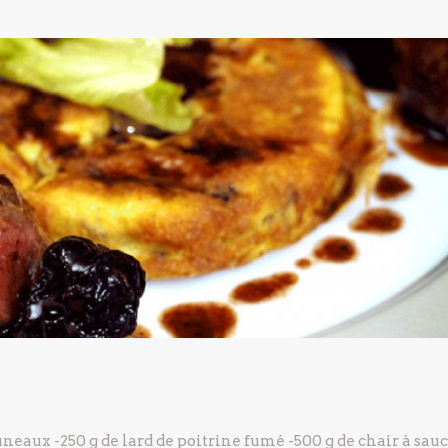
runeaux
-250 g de lard de poitrine fumé
-500 g de chair à sauc