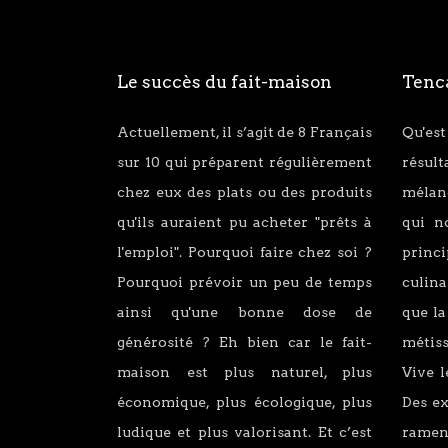
Le succès du fait-maison
Tenca
Actuellement, il s’agit de 8 Français
Qu'est
sur 10 qui préparent régulièrement
résul
chez eux des plats ou des produits
mélang
qu'ils auraient pu acheter "prêts à
qui n
l'emploi". Pourquoi faire chez soi ?
princ
Pourquoi prévoir un peu de temps
culina
ainsi qu'une bonne dose de
que la
générosité ? Eh bien car le fait-
métiss
maison est plus naturel, plus
Vive l
économique, plus écologique, plus
Des e
ludique et plus valorisant. Et c’est
ramen