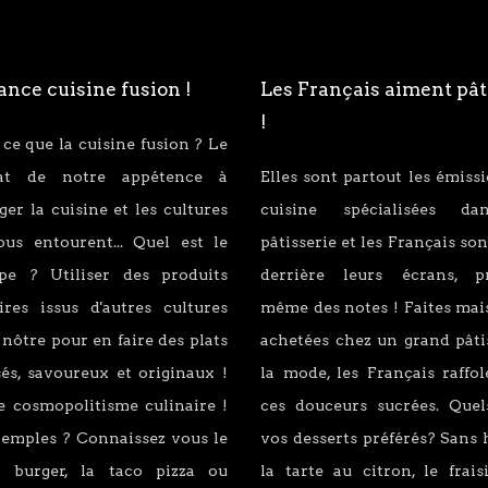
nce cuisine fusion !
Les Français aiment pât
!
 ce que la cuisine fusion ? Le
tat de notre appétence à
Elles sont partout les émiss
er la cuisine et les cultures
cuisine spécialisées d
ous entourent... Quel est le
pâtisserie et les Français son
ipe ? Utiliser des produits
derrière leurs écrans, p
ires issus d'autres cultures
même des notes ! Faites mai
 nôtre pour en faire des plats
achetées chez un grand pâti
és, savoureux et originaux !
la mode, les Français raffo
e cosmopolitisme culinaire !
ces douceurs sucrées. Quel
xemples ? Connaissez vous le
vos desserts préférés? Sans 
 burger, la taco pizza ou
la tarte au citron, le fraisi