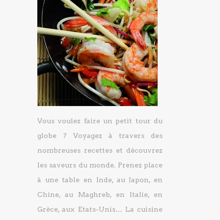
Vous voulez faire un petit tour du
globe ? Voyagez à travers des
nombreuses recettes et découvrez
les saveurs du monde. Prenez place
à une table en Inde, au Japon, en
Chine, au Maghreb, en Italie, en
Grèce, aux Etats-Unis… La cuisine