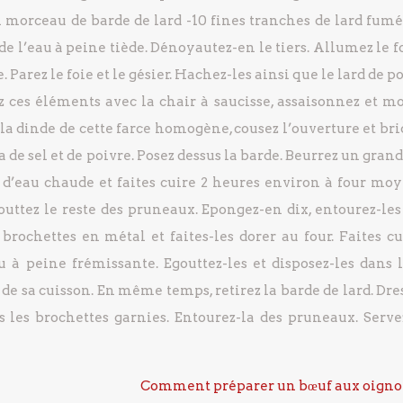
 morceau de barde de lard
-10 fines tranches de lard
e l’eau à peine tiède. Dénoyautez-en le tiers.
Allumez le fo
Parez le foie et le gésier. Hachez-les ainsi que le lard de p
ces éléments avec la chair à saucisse, assaisonnez et mo
la dinde de cette farce homogène, cousez l’ouverture et bri
de sel et de poivre. Posez dessus la barde.
Beurrez un grand 
e d’eau chaude et faites cuire 2 heures environ à four moy
uttez le reste des pruneaux. Epongez-en dix, entourez-les
 brochettes en métal et faites-les dorer au four.
Faites cu
 à peine frémissante. Egouttez-les et disposez-les dans l
 de sa cuisson. En même temps, retirez la barde de lard.
Dres
s les brochettes garnies. Entourez-la des pruneaux.
Serve
Comment préparer un bœuf aux oigno