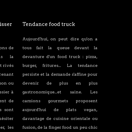
isser
Tendance food truck
Aujourd'hui, on peut dire qu'on a
ions de
tous fait la queue devant la
ans la
devanture d'un food truck : pizza,
t rivés
burger, fritures... La tendance
renant
persiste et la demande s'affine pour
son ou
devenir de plus en plus
ssier à
gastronomique...et saine. Les
lent de
camions gourmets proposent
s sont
aujourd'hui de plats vegan,
hésiter
davantage de cuisine orientale ou
er, les
fusion, de la finger food un peu chic