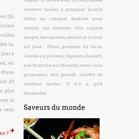
régaler la tablée avec de délicieuses
 fumé
recettes faciles à préparer.
Inutile
ur (th
d'être un cuisiner émérite pour
oitrine
réussir ces recettes. Une cuisine
uillez
simple, des recettes faciles et le tour
dez-la.
est joué : Pâtes, pommes de terre,
plat à
viande ou poisson, légumes, dessert,
en, en
aux fruits ou au chocolat, nous vous
 d’une
proposons une grande variété de
ire 20
recettes faciles. Il n’y a qu’à
e plat
demander.
sez la
Saveurs du monde
z sans
ns ?