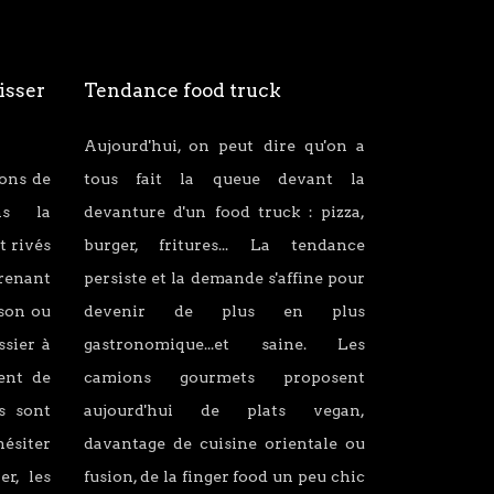
isser
Tendance food truck
Aujourd'hui, on peut dire qu'on a
ions de
tous fait la queue devant la
ans la
devanture d'un food truck : pizza,
t rivés
burger, fritures... La tendance
renant
persiste et la demande s'affine pour
son ou
devenir de plus en plus
ssier à
gastronomique...et saine. Les
lent de
camions gourmets proposent
s sont
aujourd'hui de plats vegan,
hésiter
davantage de cuisine orientale ou
er, les
fusion, de la finger food un peu chic