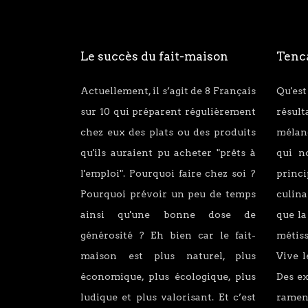
Le succès du fait-maison
Tenca
Actuellement, il s’agit de 8 Français
Qu'est
sur 10 qui préparent régulièrement
résul
chez eux des plats ou des produits
mélang
qu'ils auraient pu acheter "prêts à
qui n
l'emploi". Pourquoi faire chez soi ?
princ
Pourquoi prévoir un peu de temps
culina
ainsi qu'une bonne dose de
que la
générosité ? Eh bien car le fait-
métiss
maison est plus naturel, plus
Vive l
économique, plus écologique, plus
Des e
ludique et plus valorisant. Et c’est
ramen