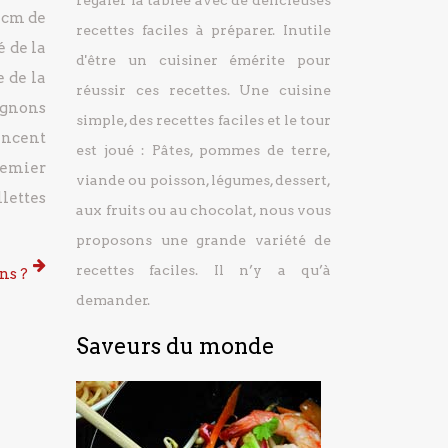
régaler la tablée avec de délicieuses
 cm de
recettes faciles à préparer.
Inutile
é de la
d'être un cuisiner émérite pour
 de la
réussir ces recettes. Une cuisine
ignons
simple, des recettes faciles et le tour
encent
est joué : Pâtes, pommes de terre,
remier
viande ou poisson, légumes, dessert,
lettes
aux fruits ou au chocolat, nous vous
proposons une grande variété de
recettes faciles. Il n’y a qu’à
ns ?
demander.
Saveurs du monde