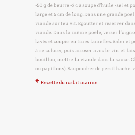
-50 g de beurre
-2 c à soupe d’huile
-sel e
large et 5 cm de long.
Dans une grande poêle f
viande sur feu vif.
Egoutter et réserver dan
viande.
Dans la même poêle, verser l’oigno
lavés et coupés en fines lamelles. Saler et p
à se colorer, puis arroser avec le vin et la
bouillon, mettre la viande dans la sauce.
Ch
ou papillons). Saupoudrer de persil haché.
v
Recette du rosbif mariné