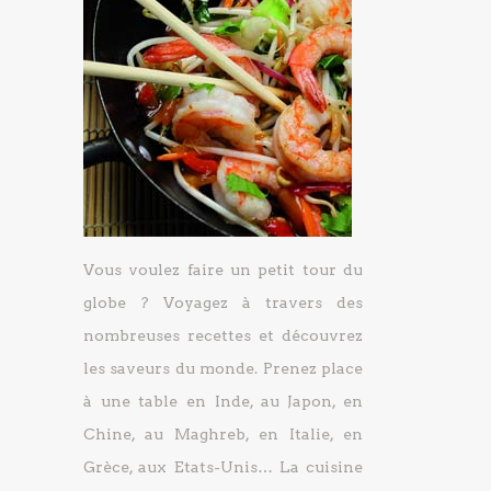
Vous voulez faire un petit tour du
globe ? Voyagez à travers des
nombreuses recettes et découvrez
les saveurs du monde. Prenez place
à une table en Inde, au Japon, en
Chine, au Maghreb, en Italie, en
Grèce, aux Etats-Unis… La cuisine