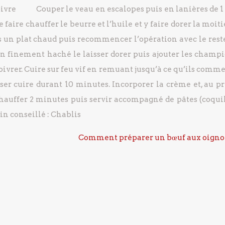
t poivre
Couper le veau en escalopes puis en lanières de 1
aire chauffer le beurre et l’huile et y faire dorer la moiti
s un plat chaud puis recommencer l’opération avec le reste
n finement haché le laisser dorer puis ajouter les champ
oivrer.
Cuire sur feu vif en remuant jusqu’à ce qu’ils comm
isser cuire durant 10 minutes.
Incorporer la crème et, au p
auffer 2 minutes puis servir accompagné de pâtes (coquil
in conseillé : Chablis
Comment préparer un bœuf aux oigno