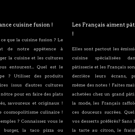
nce cuisine fusion !
Les Français aiment pât
!
 ce que la cuisine fusion ? Le
tat de notre appétence à
Elles sont partout les émiss
er la cuisine et les cultures
cuisine spécialisées d
ous entourent... Quel est le
pâtisserie et les Français son
ipe ? Utiliser des produits
derrière leurs écrans, p
ires issus d'autres cultures
même des notes ! Faites mai
 nôtre pour en faire des plats
achetées chez un grand pâti
és, savoureux et originaux !
la mode, les Français raffo
e cosmopolitisme culinaire !
ces douceurs sucrées. Quel
xemples ? Connaissez vous le
vos desserts préférés? Sans 
 burger, la taco pizza ou
la tarte au citron, le fraisi