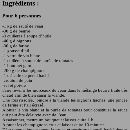
Ingrédients :
Pour 6 personnes
-1 kg de sauté de veau
-30 g de beurre
-3 cuillères à soupe d’huile
-40 g d oignons
-30 g de farine
-1 gousse d’ail
-1 verre de vin blanc
-1 cuillère à soupe de purée de tomates
-1 bouquet garni
-200 g de champignons
-1 c à café de persil haché
-croûton de pain
-sel et poivre
Faire revenir les morceaux de veau dans le mélange beurre huile très
chaud afin de bien saisir la viande.
Une fois rissolée, joindre à la viande les oignons hachés, une pincée
de farine et l’ail écrasé.
Ajouter le vin blanc et la purée de tomates pour constituer la sauce
qui peut être éclaircie avec de l’eau.
Assaisonner, mettre un bouquet et laisser cuire 1 h.
Ajouter les champignons crus et laisser cuire 10 minutes.
Dégraisser soigneusement la sauce et servir avec persil haché dessus